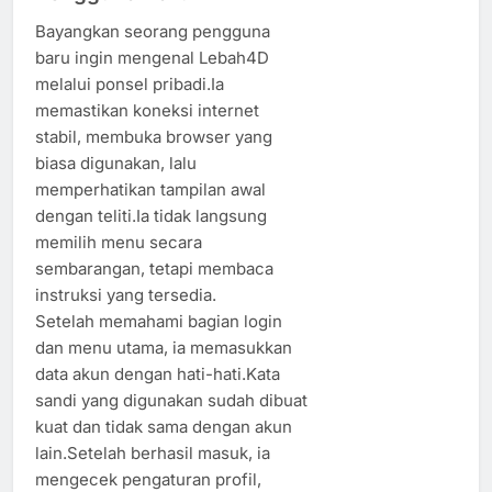
Bayangkan seorang pengguna
baru ingin mengenal Lebah4D
melalui ponsel pribadi.Ia
memastikan koneksi internet
stabil, membuka browser yang
biasa digunakan, lalu
memperhatikan tampilan awal
dengan teliti.Ia tidak langsung
memilih menu secara
sembarangan, tetapi membaca
instruksi yang tersedia.
Setelah memahami bagian login
dan menu utama, ia memasukkan
data akun dengan hati-hati.Kata
sandi yang digunakan sudah dibuat
kuat dan tidak sama dengan akun
lain.Setelah berhasil masuk, ia
mengecek pengaturan profil,