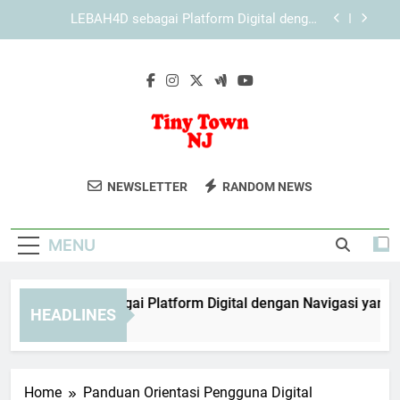
Skip
EDWINSLOT sebagai Platform Digital dengan
to
Sistem yang Lebih Terorganisir
content
LEBAH4D sebagai Platform Digital dengan Sistem
yang Lebih Terorganisir
EDWINSLOT sebagai Platform Digital dengan
Navigasi yang Praktis
LEBAH4D sebagai Platform Digital dengan
Navigasi yang Lebih Praktis
Tiny Town NJ
Nikmati Keseruan Di Tiny Town NJ,
EDWINSLOT sebagai Platform Digital dengan
NEWSLETTER
RANDOM NEWS
Sistem yang Lebih Terorganisir
Taman Hiburan Keluarga Di New Jersey
LEBAH4D sebagai Platform Digital dengan Sistem
Dengan Atraksi Yang Menyenangkan.
yang Lebih Terorganisir
MENU
WINSLOT sebagai Platform Digital dengan Navigasi yang Prak
HEADLINES
Week Ago
Home
Panduan Orientasi Pengguna Digital