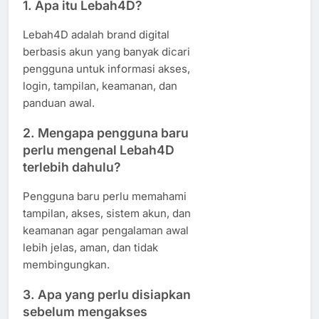
1. Apa itu Lebah4D?
Lebah4D adalah brand digital
berbasis akun yang banyak dicari
pengguna untuk informasi akses,
login, tampilan, keamanan, dan
panduan awal.
2. Mengapa pengguna baru
perlu mengenal Lebah4D
terlebih dahulu?
Pengguna baru perlu memahami
tampilan, akses, sistem akun, dan
keamanan agar pengalaman awal
lebih jelas, aman, dan tidak
membingungkan.
3. Apa yang perlu disiapkan
sebelum mengakses