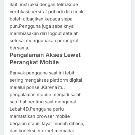
ikuti instruksi dengan teliti.Kode
verifikasi bersifat pribadi dan tidak
boleh dibagikan kepada siapa
pun.Pengguna juga sebaiknya
membiasakan diri logout setelah
selesai menggunakan perangkat
bersama.
Pengalaman Akses Lewat
Perangkat Mobile
Banyak pengguna saat ini lebih
sering mengakses platform digital
melalui ponsel.Karena itu,
pengalaman mobile menjadi salah
satu hal penting saat mengenal
Lebah4D.Pengguna perlu
memastikan browser mobile
berjalan stabil, layar mudah dibaca,
dan koneksi internet memadai.