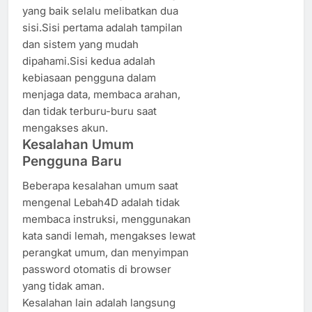
yang baik selalu melibatkan dua
sisi.Sisi pertama adalah tampilan
dan sistem yang mudah
dipahami.Sisi kedua adalah
kebiasaan pengguna dalam
menjaga data, membaca arahan,
dan tidak terburu-buru saat
mengakses akun.
Kesalahan Umum
Pengguna Baru
Beberapa kesalahan umum saat
mengenal Lebah4D adalah tidak
membaca instruksi, menggunakan
kata sandi lemah, mengakses lewat
perangkat umum, dan menyimpan
password otomatis di browser
yang tidak aman.
Kesalahan lain adalah langsung