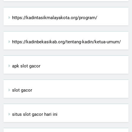
https://kadintasikmalayakota.org/program/
https://kadinbekasikab.org/tentang-kadin/ketua-umum/
apk slot gacor
slot gacor
situs slot gacor hari ini