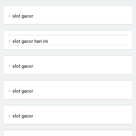
slot gacor
slot gacor hari ini
slot gacor
slot gacor
slot gacor