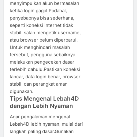
menyimpulkan akun bermasalah
ketika login gagal.Padahal,
penyebabnya bisa sederhana,
seperti koneksi internet tidak
stabil, salah mengetik username,
atau browser belum diperbarui.
Untuk menghindari masalah
tersebut, pengguna sebaiknya
melakukan pengecekan dasar
terlebih dahulu.Pastikan koneksi
lancar, data login benar, browser
stabil, dan perangkat aman
digunakan.
Tips Mengenal Lebah4D
dengan Lebih Nyaman
Agar pengalaman mengenal
Lebah4D lebih nyaman, mulai dari
langkah paling dasar.Gunakan