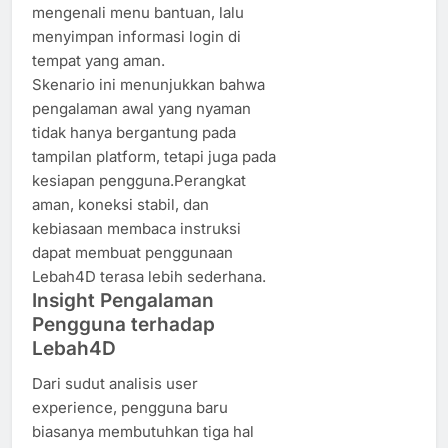
mengenali menu bantuan, lalu
menyimpan informasi login di
tempat yang aman.
Skenario ini menunjukkan bahwa
pengalaman awal yang nyaman
tidak hanya bergantung pada
tampilan platform, tetapi juga pada
kesiapan pengguna.Perangkat
aman, koneksi stabil, dan
kebiasaan membaca instruksi
dapat membuat penggunaan
Lebah4D terasa lebih sederhana.
Insight Pengalaman
Pengguna terhadap
Lebah4D
Dari sudut analisis user
experience, pengguna baru
biasanya membutuhkan tiga hal