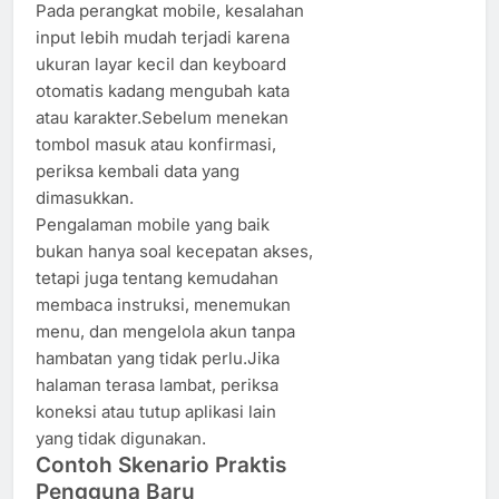
Pada perangkat mobile, kesalahan
input lebih mudah terjadi karena
ukuran layar kecil dan keyboard
otomatis kadang mengubah kata
atau karakter.Sebelum menekan
tombol masuk atau konfirmasi,
periksa kembali data yang
dimasukkan.
Pengalaman mobile yang baik
bukan hanya soal kecepatan akses,
tetapi juga tentang kemudahan
membaca instruksi, menemukan
menu, dan mengelola akun tanpa
hambatan yang tidak perlu.Jika
halaman terasa lambat, periksa
koneksi atau tutup aplikasi lain
yang tidak digunakan.
Contoh Skenario Praktis
Pengguna Baru