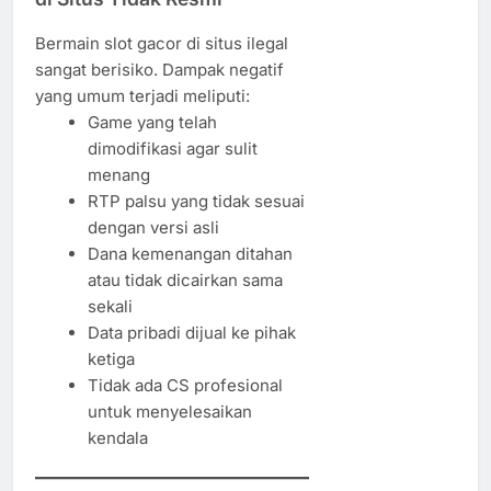
Bermain slot gacor di situs ilegal
sangat berisiko. Dampak negatif
yang umum terjadi meliputi:
Game yang telah
dimodifikasi agar sulit
menang
RTP palsu yang tidak sesuai
dengan versi asli
Dana kemenangan ditahan
atau tidak dicairkan sama
sekali
Data pribadi dijual ke pihak
ketiga
Tidak ada CS profesional
untuk menyelesaikan
kendala