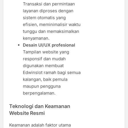
Transaksi dan permintaan
layanan diproses dengan
sistem otomatis yang
efisien, meminimalisir waktu
tunggu dan memaksimalkan
kenyamanan.
Desain UI/UX profesional
Tampilan website yang
responsif dan mudah
digunakan membuat
Edwinslot ramah bagi semua
kalangan, baik pemula
maupun pengguna
berpengalaman.
Teknologi dan Keamanan
Website Resmi
Keamanan adalah faktor utama