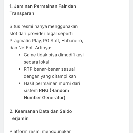
1.
Jaminan Permainan Fair dan
Transparan
Situs resmi hanya menggunakan
slot dari provider legal seperti
Pragmatic Play, PG Soft, Habanero,
dan NetEnt. Artinya:
Game tidak bisa dimodifikasi
secara lokal
RTP benar-benar sesuai
dengan yang ditampilkan
Hasil permainan murni dari
sistem
RNG (Random
Number Generator)
2.
Keamanan Data dan Saldo
Terjamin
Platform resmi menggunakan