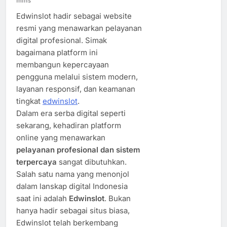
Edwinslot hadir sebagai website
resmi yang menawarkan pelayanan
digital profesional. Simak
bagaimana platform ini
membangun kepercayaan
pengguna melalui sistem modern,
layanan responsif, dan keamanan
tingkat
edwinslot
.
Dalam era serba digital seperti
sekarang, kehadiran platform
online yang menawarkan
pelayanan profesional dan sistem
terpercaya
sangat dibutuhkan.
Salah satu nama yang menonjol
dalam lanskap digital Indonesia
saat ini adalah
Edwinslot
. Bukan
hanya hadir sebagai situs biasa,
Edwinslot telah berkembang