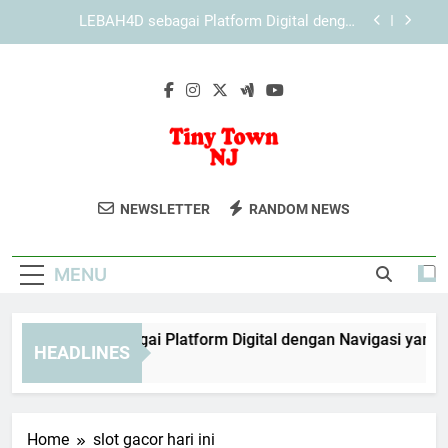
Skip
EDWINSLOT sebagai Platform Digital dengan
to
Sistem yang Lebih Terorganisir
content
LEBAH4D sebagai Platform Digital dengan Sistem
yang Lebih Terorganisir
EDWINSLOT sebagai Platform Digital dengan
Navigasi yang Praktis
LEBAH4D sebagai Platform Digital dengan
Navigasi yang Lebih Praktis
Tiny Town NJ
Nikmati Keseruan Di Tiny Town NJ,
EDWINSLOT sebagai Platform Digital dengan
NEWSLETTER
RANDOM NEWS
Sistem yang Lebih Terorganisir
Taman Hiburan Keluarga Di New Jersey
LEBAH4D sebagai Platform Digital dengan Sistem
Dengan Atraksi Yang Menyenangkan.
yang Lebih Terorganisir
MENU
WINSLOT sebagai Platform Digital dengan Navigasi yang Prak
HEADLINES
Weeks Ago
Home
slot gacor hari ini