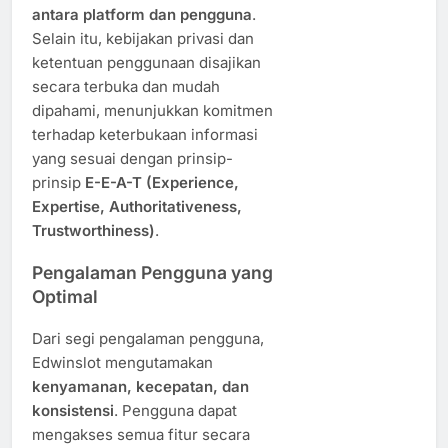
antara platform dan pengguna
.
Selain itu, kebijakan privasi dan
ketentuan penggunaan disajikan
secara terbuka dan mudah
dipahami, menunjukkan komitmen
terhadap keterbukaan informasi
yang sesuai dengan prinsip-
prinsip
E-E-A-T (Experience,
Expertise, Authoritativeness,
Trustworthiness)
.
Pengalaman Pengguna yang
Optimal
Dari segi pengalaman pengguna,
Edwinslot mengutamakan
kenyamanan, kecepatan, dan
konsistensi
. Pengguna dapat
mengakses semua fitur secara