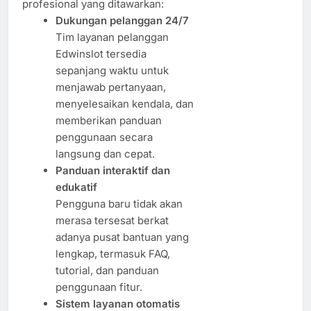
profesional yang ditawarkan:
Dukungan pelanggan 24/7
Tim layanan pelanggan
Edwinslot tersedia
sepanjang waktu untuk
menjawab pertanyaan,
menyelesaikan kendala, dan
memberikan panduan
penggunaan secara
langsung dan cepat.
Panduan interaktif dan
edukatif
Pengguna baru tidak akan
merasa tersesat berkat
adanya pusat bantuan yang
lengkap, termasuk FAQ,
tutorial, dan panduan
penggunaan fitur.
Sistem layanan otomatis