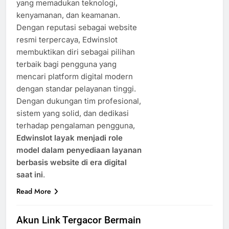
yang memadukan teknologi,
kenyamanan, dan keamanan.
Dengan reputasi sebagai website
resmi terpercaya, Edwinslot
membuktikan diri sebagai pilihan
terbaik bagi pengguna yang
mencari platform digital modern
dengan standar pelayanan tinggi.
Dengan dukungan tim profesional,
sistem yang solid, dan dedikasi
terhadap pengalaman pengguna,
Edwinslot layak menjadi role
model dalam penyediaan layanan
berbasis website di era digital
saat ini
.
Read More
Akun Link Tergacor Bermain