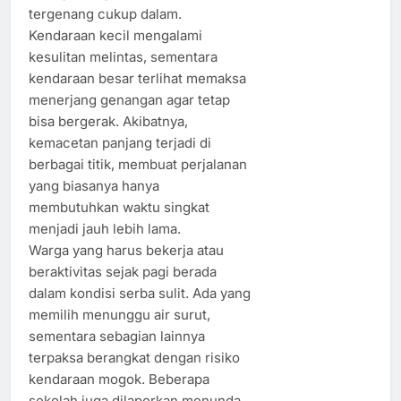
tergenang cukup dalam.
Kendaraan kecil mengalami
kesulitan melintas, sementara
kendaraan besar terlihat memaksa
menerjang genangan agar tetap
bisa bergerak. Akibatnya,
kemacetan panjang terjadi di
berbagai titik, membuat perjalanan
yang biasanya hanya
membutuhkan waktu singkat
menjadi jauh lebih lama.
Warga yang harus bekerja atau
beraktivitas sejak pagi berada
dalam kondisi serba sulit. Ada yang
memilih menunggu air surut,
sementara sebagian lainnya
terpaksa berangkat dengan risiko
kendaraan mogok. Beberapa
sekolah juga dilaporkan menunda