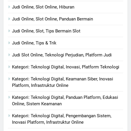
Judi Online, Slot Online, Hiburan
Judi Online, Slot Online, Panduan Bermain
Judi Online, Slot, Tips Bermain Slot
Judi Online, Tips & Trik
Judi Slot Online, Teknologi Perjudian, Platform Judi
Kategori: Teknologi Digital, Inovasi, Platform Teknologi
Kategori: Teknologi Digital, Keamanan Siber, Inovasi
Platform, Infrastruktur Online
Kategori: Teknologi Digital, Panduan Platform, Edukasi
Online, Sistem Keamanan
Kategori: Teknologi Digital, Pengembangan Sistem,
Inovasi Platform, Infrastruktur Online