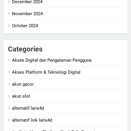
December 2024
November 2024
October 2024
Categories
Akses Digital dan Pengalaman Pengguna
Akses Platform & Teknologi Digital
akun gacor
akun slot
alternatif laris4d
alternatif link laris4d