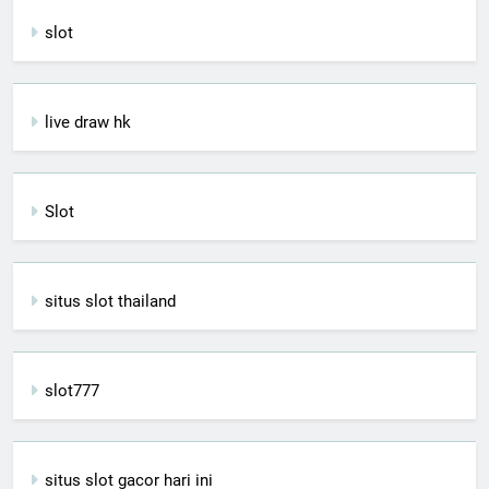
slot
live draw hk
Slot
situs slot thailand
slot777
situs slot gacor hari ini