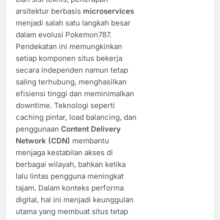
arsitektur berbasis
microservices
menjadi salah satu langkah besar
dalam evolusi Pokemon787.
Pendekatan ini memungkinkan
setiap komponen situs bekerja
secara independen namun tetap
saling terhubung, menghasilkan
efisiensi tinggi dan meminimalkan
downtime. Teknologi seperti
caching pintar, load balancing, dan
penggunaan
Content Delivery
Network (CDN)
membantu
menjaga kestabilan akses di
berbagai wilayah, bahkan ketika
lalu lintas pengguna meningkat
tajam. Dalam konteks performa
digital, hal ini menjadi keunggulan
utama yang membuat situs tetap