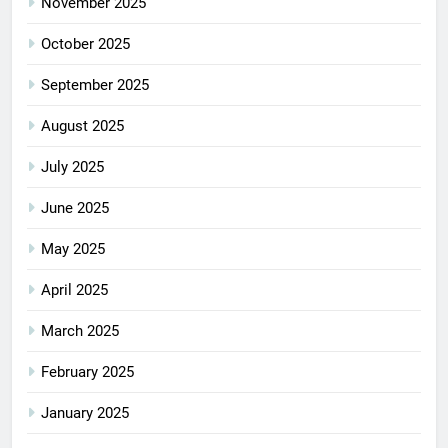
November 2025
October 2025
September 2025
August 2025
July 2025
June 2025
May 2025
April 2025
March 2025
February 2025
January 2025