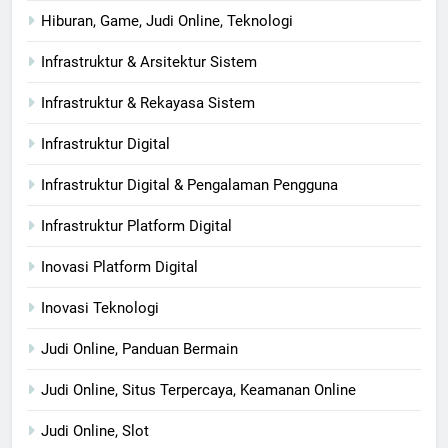
Hiburan, Game, Judi Online, Teknologi
Infrastruktur & Arsitektur Sistem
Infrastruktur & Rekayasa Sistem
Infrastruktur Digital
Infrastruktur Digital & Pengalaman Pengguna
Infrastruktur Platform Digital
Inovasi Platform Digital
Inovasi Teknologi
Judi Online, Panduan Bermain
Judi Online, Situs Terpercaya, Keamanan Online
Judi Online, Slot