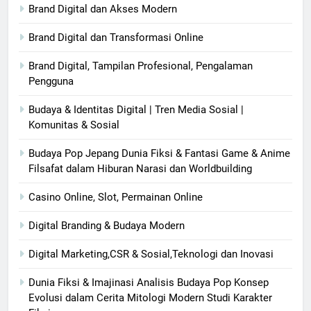
Brand Digital dan Akses Modern
Brand Digital dan Transformasi Online
Brand Digital, Tampilan Profesional, Pengalaman
Pengguna
Budaya & Identitas Digital | Tren Media Sosial |
Komunitas & Sosial
Budaya Pop Jepang Dunia Fiksi & Fantasi Game & Anime
Filsafat dalam Hiburan Narasi dan Worldbuilding
Casino Online, Slot, Permainan Online
Digital Branding & Budaya Modern
Digital Marketing,CSR & Sosial,Teknologi dan Inovasi
Dunia Fiksi & Imajinasi Analisis Budaya Pop Konsep
Evolusi dalam Cerita Mitologi Modern Studi Karakter