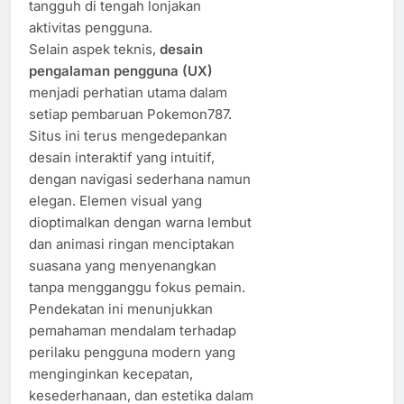
tangguh di tengah lonjakan
aktivitas pengguna.
Selain aspek teknis,
desain
pengalaman pengguna (UX)
menjadi perhatian utama dalam
setiap pembaruan Pokemon787.
Situs ini terus mengedepankan
desain interaktif yang intuitif,
dengan navigasi sederhana namun
elegan. Elemen visual yang
dioptimalkan dengan warna lembut
dan animasi ringan menciptakan
suasana yang menyenangkan
tanpa mengganggu fokus pemain.
Pendekatan ini menunjukkan
pemahaman mendalam terhadap
perilaku pengguna modern yang
menginginkan kecepatan,
kesederhanaan, dan estetika dalam