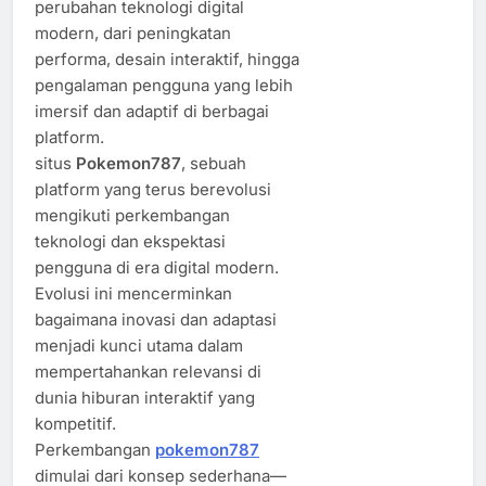
perubahan teknologi digital
modern, dari peningkatan
performa, desain interaktif, hingga
pengalaman pengguna yang lebih
imersif dan adaptif di berbagai
platform.
situs
Pokemon787
, sebuah
platform yang terus berevolusi
mengikuti perkembangan
teknologi dan ekspektasi
pengguna di era digital modern.
Evolusi ini mencerminkan
bagaimana inovasi dan adaptasi
menjadi kunci utama dalam
mempertahankan relevansi di
dunia hiburan interaktif yang
kompetitif.
Perkembangan
pokemon787
dimulai dari konsep sederhana—