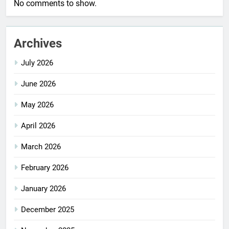
No comments to show.
Archives
July 2026
June 2026
May 2026
April 2026
March 2026
February 2026
January 2026
December 2025