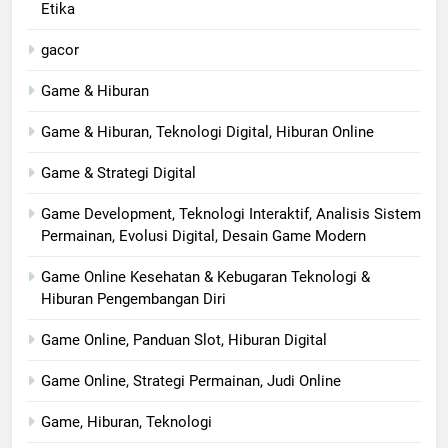
Etika
gacor
Game & Hiburan
Game & Hiburan, Teknologi Digital, Hiburan Online
Game & Strategi Digital
Game Development, Teknologi Interaktif, Analisis Sistem
Permainan, Evolusi Digital, Desain Game Modern
Game Online Kesehatan & Kebugaran Teknologi &
Hiburan Pengembangan Diri
Game Online, Panduan Slot, Hiburan Digital
Game Online, Strategi Permainan, Judi Online
Game, Hiburan, Teknologi