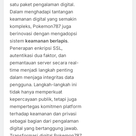
satu paket pengalaman digital.
Dalam menghadapi tantangan
keamanan digital yang semakin
kompleks, Pokemon787 juga
berinovasi dengan mengadopsi
sistem
keamanan berlapis
.
Penerapan enkripsi SSL,
autentikasi dua faktor, dan
pemantauan server secara real-
time menjadi langkah penting
dalam menjaga integritas data
pengguna. Langkah-langkah ini
tidak hanya memperkuat
kepercayaan publik, tetapi juga
mempertegas komitmen platform
terhadap keamanan dan privasi
sebagai bagian dari pengalaman
digital yang bertanggung jawab.
Transformasi digital Pokemon787