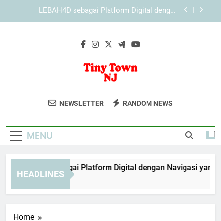
Skip
EDWINSLOT sebagai Platform Digital dengan
to
Sistem yang Lebih Terorganisir
content
LEBAH4D sebagai Platform Digital dengan Sistem
yang Lebih Terorganisir
EDWINSLOT sebagai Platform Digital dengan
Navigasi yang Praktis
LEBAH4D sebagai Platform Digital dengan
Navigasi yang Lebih Praktis
Tiny Town NJ
Nikmati Keseruan Di Tiny Town NJ,
EDWINSLOT sebagai Platform Digital dengan
NEWSLETTER
RANDOM NEWS
Sistem yang Lebih Terorganisir
Taman Hiburan Keluarga Di New Jersey
LEBAH4D sebagai Platform Digital dengan Sistem
Dengan Atraksi Yang Menyenangkan.
yang Lebih Terorganisir
MENU
WINSLOT sebagai Platform Digital dengan Navigasi yang Prak
HEADLINES
Weeks Ago
Home