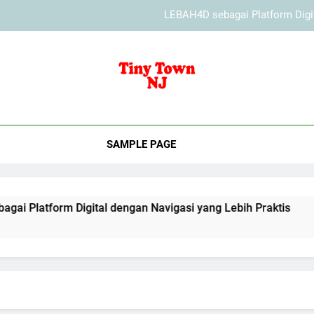
LEBAH4D sebagai Platform Digit
EDWINSLOT sebagai Platform Digital 
LEBAH4D sebagai Platform Digital 
y Town NJ
EDWINSLOT sebagai Platform 
eseruan Di Tiny Town NJ, Taman Hiburan Keluarga Di New Jer
LEBAH4D sebagai Platform Digit
SAMPLE PAGE
EDWINSLOT sebagai Platform Digital 
LEBAH4D sebagai Platform Digital 
m Digital dengan Navigasi yang Lebih Praktis
EDWINSLOT
3 Weeks Ag