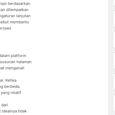
masi berdasarkan
kan ditempatkan
gaturan lanjutan
rsebut membantu
proses
 dalam platform
an susunan halaman
pat mengenali
r. Ketika
ng berbeda,
yang relatif
 dari
idealnya tidak