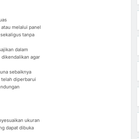
luas
atau melalui panel
sekaligus tanpa
ajikan dalam
 dikendalikan agar
guna sebaiknya
telah diperbarui
lindungan
nyesuaikan ukuran
ng dapat dibuka