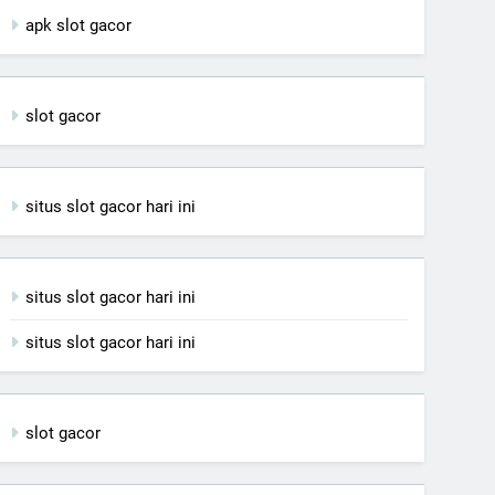
apk slot gacor
slot gacor
situs slot gacor hari ini
situs slot gacor hari ini
situs slot gacor hari ini
slot gacor