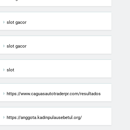
slot gacor
slot gacor
slot
https://www.caguasautotraderpr.com/resultados
https://anggota.kadinpulausebetul.org/