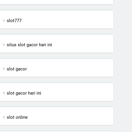
slot777
situs slot gacor hari ini
slot gacor
slot gacor hari ini
slot online