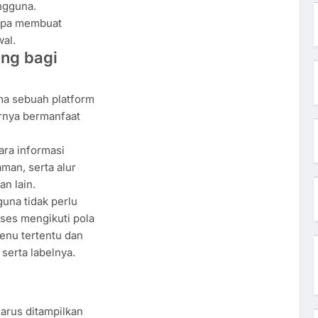
ngguna.
npa membuat
al.
ing bagi
ma sebuah platform
narnya bermanfaat
ara informasi
an, serta alur
an lain.
una tidak perlu
oses mengikuti pola
enu tertentu dan
erta labelnya.
arus ditampilkan