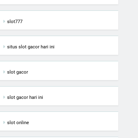
slot777
situs slot gacor hari ini
slot gacor
slot gacor hari ini
slot online