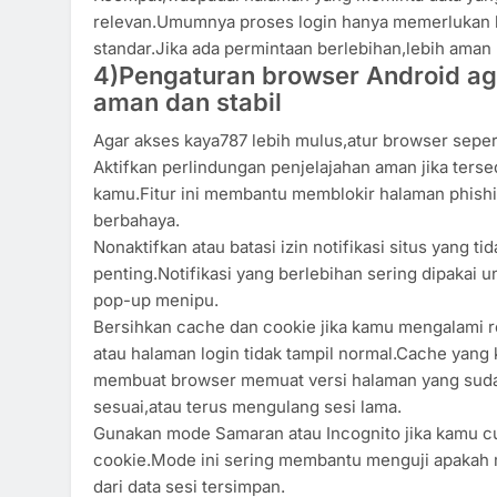
relevan.Umumnya proses login hanya memerlukan 
standar.Jika ada permintaan berlebihan,lebih aman 
4)Pengaturan browser Android ag
aman dan stabil
Agar akses kaya787 lebih mulus,atur browser seperti
Aktifkan perlindungan penjelajahan aman jika terse
kamu.Fitur ini membantu memblokir halaman phish
berbahaya.
Nonaktifkan atau batasi izin notifikasi situs yang tid
penting.Notifikasi yang berlebihan sering dipakai
pop-up menipu.
Bersihkan cache dan cookie jika kamu mengalami r
atau halaman login tidak tampil normal.Cache yang 
membuat browser memuat versi halaman yang suda
sesuai,atau terus mengulang sesi lama.
Gunakan mode Samaran atau Incognito jika kamu cu
cookie.Mode ini sering membantu menguji apakah 
dari data sesi tersimpan.