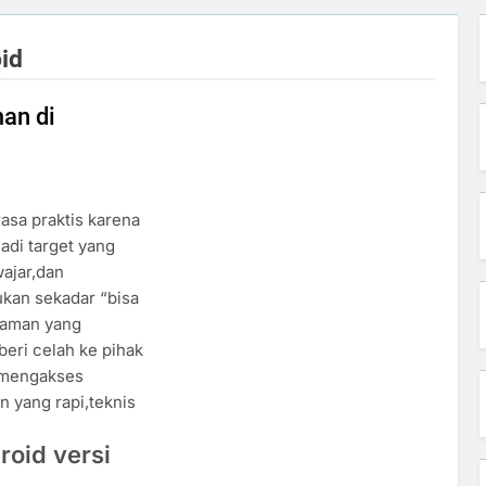
id
an di
asa praktis karena
adi target yang
wajar,dan
ukan sekadar “bisa
laman yang
beri celah ke pihak
 mengakses
n yang rapi,teknis
roid versi