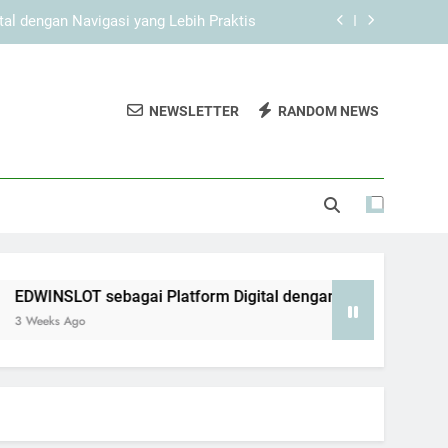
al dengan Navigasi yang Lebih Praktis
dengan Sistem yang Lebih Terorganisir
dengan Sistem yang Lebih Terorganisir
NEWSLETTER
RANDOM NEWS
Digital dengan Navigasi yang Praktis
sey Dengan Atraksi Yang Menyenangkan.
al dengan Navigasi yang Lebih Praktis
dengan Sistem yang Lebih Terorganisir
dengan Sistem yang Lebih Terorganisir
sebagai Platform Digital dengan Sistem yang Lebih Terorgani