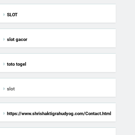
SLOT
slot gacor
toto togel
slot
https://www.shrishaktigrahudyog.com/Contact.html