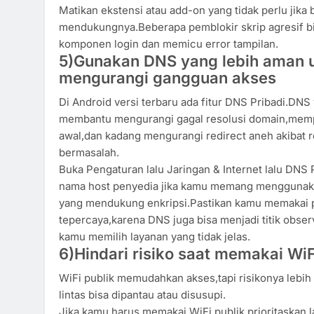
Matikan ekstensi atau add-on yang tidak perlu jik
mendukungnya.Beberapa pemblokir skrip agresif b
komponen login dan memicu error tampilan.
5)Gunakan DNS yang lebih aman 
mengurangi gangguan akses
Di Android versi terbaru ada fitur DNS Pribadi.DNS 
membantu mengurangi gagal resolusi domain,mem
awal,dan kadang mengurangi redirect aneh akibat 
bermasalah.
Buka Pengaturan lalu Jaringan & Internet lalu DNS 
nama host penyedia jika kamu memang menggunak
yang mendukung enkripsi.Pastikan kamu memakai
tepercaya,karena DNS juga bisa menjadi titik observa
kamu memilih layanan yang tidak jelas.
6)Hindari risiko saat memakai WiF
WiFi publik memudahkan akses,tapi risikonya lebih t
lintas bisa dipantau atau disusupi.
Jika kamu harus memakai WiFi publik,prioritaskan 