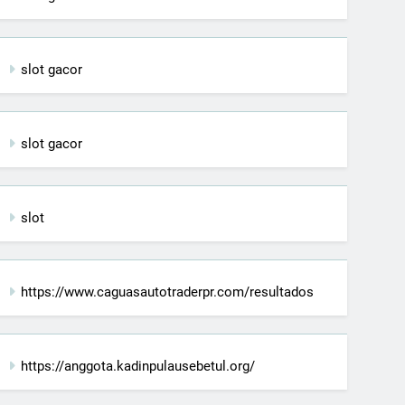
slot gacor
slot gacor
slot
https://www.caguasautotraderpr.com/resultados
https://anggota.kadinpulausebetul.org/