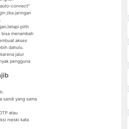
“auto-connect”
in jika jaringan
.
an,tetapi pilih
t bisa menambah
membuat akses
lebih dahulu.
,karena jalur
banyak pengguna
jib
h.
ta sandi yang sama
 OTP atau
ksi meski kata