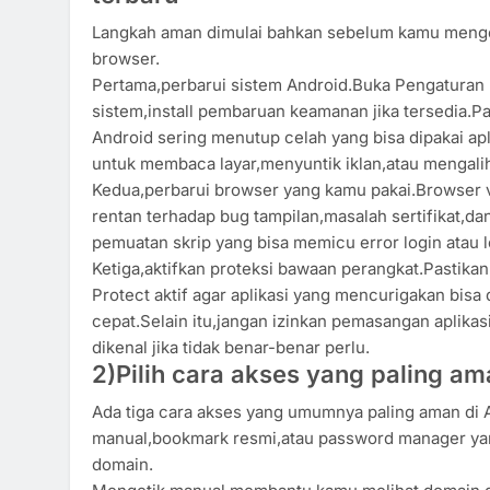
Langkah aman dimulai bahkan sebelum kamu menget
browser.
Pertama,perbarui sistem Android.Buka Pengaturan
sistem,install pembaruan keamanan jika tersedia.
Android sering menutup celah yang bisa dipakai ap
untuk membaca layar,menyuntik iklan,atau mengalih
Kedua,perbarui browser yang kamu pakai.Browser v
rentan terhadap bug tampilan,masalah sertifikat,da
pemuatan skrip yang bisa memicu error login atau l
Ketiga,aktifkan proteksi bawaan perangkat.Pastika
Protect aktif agar aplikasi yang mencurigakan bisa 
cepat.Selain itu,jangan izinkan pemasangan aplikas
dikenal jika tidak benar-benar perlu.
2)Pilih cara akses yang paling am
Ada tiga cara akses yang umumnya paling aman di A
manual,bookmark resmi,atau password manager ya
domain.