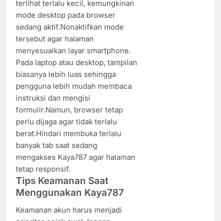
terlihat terlalu kecil, kemungkinan
mode desktop pada browser
sedang aktif.Nonaktifkan mode
tersebut agar halaman
menyesuaikan layar smartphone.
Pada laptop atau desktop, tampilan
biasanya lebih luas sehingga
pengguna lebih mudah membaca
instruksi dan mengisi
formulir.Namun, browser tetap
perlu dijaga agar tidak terlalu
berat.Hindari membuka terlalu
banyak tab saat sedang
mengakses Kaya787 agar halaman
tetap responsif.
Tips Keamanan Saat
Menggunakan Kaya787
Keamanan akun harus menjadi