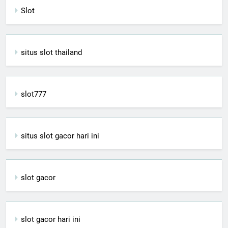
Slot
situs slot thailand
slot777
situs slot gacor hari ini
slot gacor
slot gacor hari ini