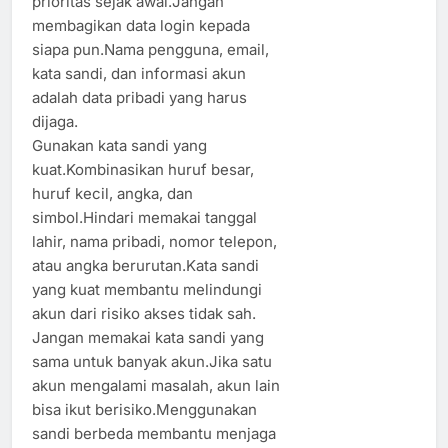
prioritas sejak awal.Jangan
membagikan data login kepada
siapa pun.Nama pengguna, email,
kata sandi, dan informasi akun
adalah data pribadi yang harus
dijaga.
Gunakan kata sandi yang
kuat.Kombinasikan huruf besar,
huruf kecil, angka, dan
simbol.Hindari memakai tanggal
lahir, nama pribadi, nomor telepon,
atau angka berurutan.Kata sandi
yang kuat membantu melindungi
akun dari risiko akses tidak sah.
Jangan memakai kata sandi yang
sama untuk banyak akun.Jika satu
akun mengalami masalah, akun lain
bisa ikut berisiko.Menggunakan
sandi berbeda membantu menjaga