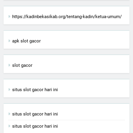
https://kadinbekasikab.org/tentang-kadin/ketua-umum/
apk slot gacor
slot gacor
situs slot gacor hari ini
situs slot gacor hari ini
situs slot gacor hari ini