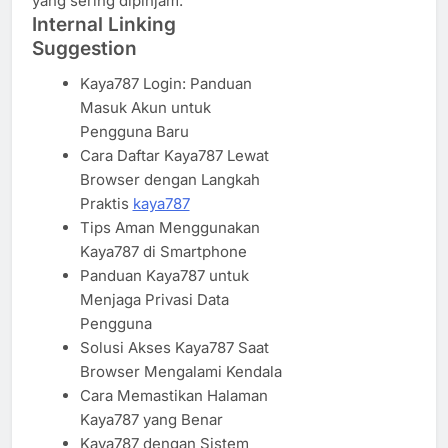
yang sering dipinjam.
Internal Linking
Suggestion
Kaya787 Login: Panduan
Masuk Akun untuk
Pengguna Baru
Cara Daftar Kaya787 Lewat
Browser dengan Langkah
Praktis
kaya787
Tips Aman Menggunakan
Kaya787 di Smartphone
Panduan Kaya787 untuk
Menjaga Privasi Data
Pengguna
Solusi Akses Kaya787 Saat
Browser Mengalami Kendala
Cara Memastikan Halaman
Kaya787 yang Benar
Kaya787 dengan Sistem