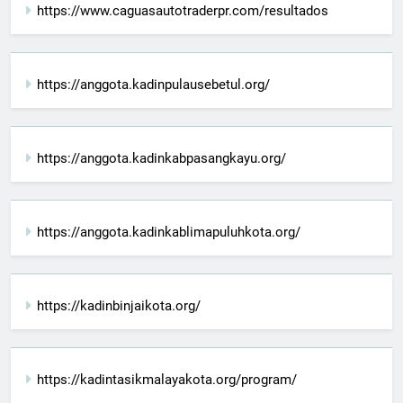
https://www.caguasautotraderpr.com/resultados
https://anggota.kadinpulausebetul.org/
https://anggota.kadinkabpasangkayu.org/
https://anggota.kadinkablimapuluhkota.org/
https://kadinbinjaikota.org/
https://kadintasikmalayakota.org/program/