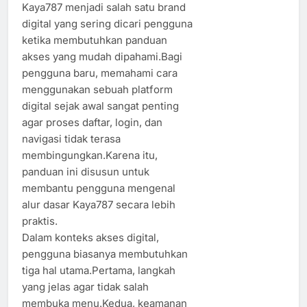
Kaya787 menjadi salah satu brand
digital yang sering dicari pengguna
ketika membutuhkan panduan
akses yang mudah dipahami.Bagi
pengguna baru, memahami cara
menggunakan sebuah platform
digital sejak awal sangat penting
agar proses daftar, login, dan
navigasi tidak terasa
membingungkan.Karena itu,
panduan ini disusun untuk
membantu pengguna mengenal
alur dasar Kaya787 secara lebih
praktis.
Dalam konteks akses digital,
pengguna biasanya membutuhkan
tiga hal utama.Pertama, langkah
yang jelas agar tidak salah
membuka menu.Kedua, keamanan