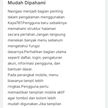
Mudah Dipahami
Navigasi menjadi bagian penting
dalam pengalaman menggunakan
Kaya787.Pengguna baru sebaiknya
memahami struktur halaman
secara perlahan.Jangan langsung
menekan banyak menu sebelum
mengetahui fungsi
dasarnya.Perhatikan bagian utama
seperti daftar, login, pengaturan
akun, informasi pengguna, dan
bantuan dasar.
Pada perangkat mobile, menu
biasanya tampil lebih
ringkas.Pengguna perlu
memastikan tampilan mobile aktif
agar tombol dan kolom lebih
mudah digunakan.Jika tampilan