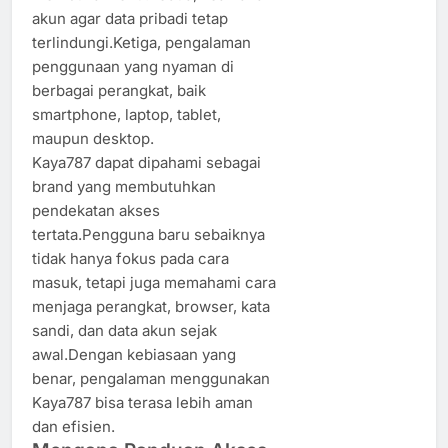
akun agar data pribadi tetap
terlindungi.Ketiga, pengalaman
penggunaan yang nyaman di
berbagai perangkat, baik
smartphone, laptop, tablet,
maupun desktop.
Kaya787 dapat dipahami sebagai
brand yang membutuhkan
pendekatan akses
tertata.Pengguna baru sebaiknya
tidak hanya fokus pada cara
masuk, tetapi juga memahami cara
menjaga perangkat, browser, kata
sandi, dan data akun sejak
awal.Dengan kebiasaan yang
benar, pengalaman menggunakan
Kaya787 bisa terasa lebih aman
dan efisien.