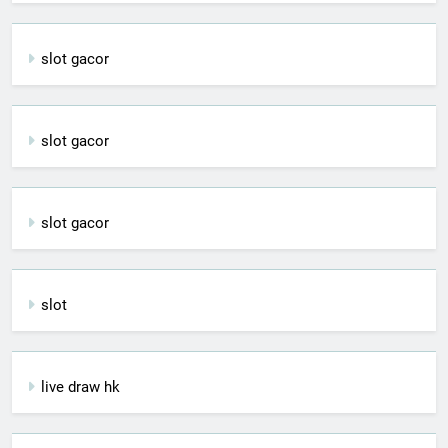
slot gacor
slot gacor
slot gacor
slot
live draw hk