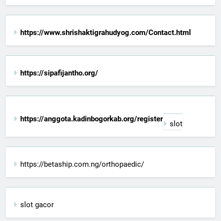
https://www.shrishaktigrahudyog.com/Contact.html
https://sipafijantho.org/
https://anggota.kadinbogorkab.org/register
slot
https://betaship.com.ng/orthopaedic/
slot gacor