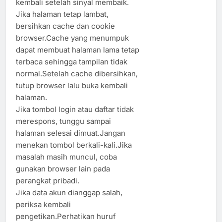
kembali setelah sinyal membaik.
Jika halaman tetap lambat,
bersihkan cache dan cookie
browser.Cache yang menumpuk
dapat membuat halaman lama tetap
terbaca sehingga tampilan tidak
normal.Setelah cache dibersihkan,
tutup browser lalu buka kembali
halaman.
Jika tombol login atau daftar tidak
merespons, tunggu sampai
halaman selesai dimuat.Jangan
menekan tombol berkali-kali.Jika
masalah masih muncul, coba
gunakan browser lain pada
perangkat pribadi.
Jika data akun dianggap salah,
periksa kembali
pengetikan.Perhatikan huruf