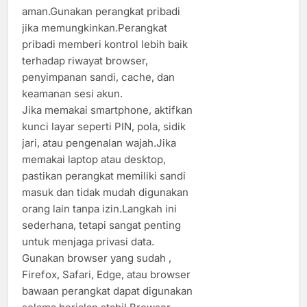
aman.Gunakan perangkat pribadi
jika memungkinkan.Perangkat
pribadi memberi kontrol lebih baik
terhadap riwayat browser,
penyimpanan sandi, cache, dan
keamanan sesi akun.
Jika memakai smartphone, aktifkan
kunci layar seperti PIN, pola, sidik
jari, atau pengenalan wajah.Jika
memakai laptop atau desktop,
pastikan perangkat memiliki sandi
masuk dan tidak mudah digunakan
orang lain tanpa izin.Langkah ini
sederhana, tetapi sangat penting
untuk menjaga privasi data.
Gunakan browser yang sudah ,
Firefox, Safari, Edge, atau browser
bawaan perangkat dapat digunakan