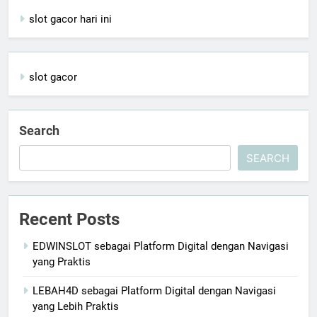
slot gacor hari ini
slot gacor
Search
SEARCH
Recent Posts
EDWINSLOT sebagai Platform Digital dengan Navigasi
yang Praktis
LEBAH4D sebagai Platform Digital dengan Navigasi
yang Lebih Praktis