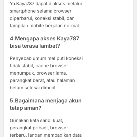
Ya.Kaya787 dapat diakses melalui
smartphone selama browser
diperbarui, koneksi stabil, dan
tampilan mobile berjalan normal.
4.Mengapa akses Kaya787
bisa terasa lambat?
Penyebab umum meliputi koneksi
tidak stabil, cache browser
menumpuk, browser lama,
perangkat berat, atau halaman
belum selesai dimuat.
5.Bagaimana menjaga akun
tetap aman?
Gunakan kata sandi kuat,
perangkat pribadi, browser
terbaru, jangan membagikan data