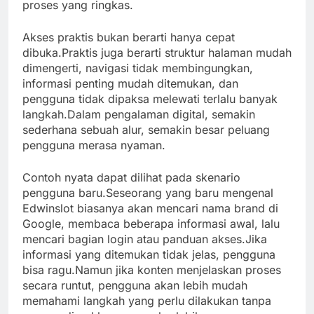
proses yang ringkas.
Akses praktis bukan berarti hanya cepat
dibuka.Praktis juga berarti struktur halaman mudah
dimengerti, navigasi tidak membingungkan,
informasi penting mudah ditemukan, dan
pengguna tidak dipaksa melewati terlalu banyak
langkah.Dalam pengalaman digital, semakin
sederhana sebuah alur, semakin besar peluang
pengguna merasa nyaman.
Contoh nyata dapat dilihat pada skenario
pengguna baru.Seseorang yang baru mengenal
Edwinslot biasanya akan mencari nama brand di
Google, membaca beberapa informasi awal, lalu
mencari bagian login atau panduan akses.Jika
informasi yang ditemukan tidak jelas, pengguna
bisa ragu.Namun jika konten menjelaskan proses
secara runtut, pengguna akan lebih mudah
memahami langkah yang perlu dilakukan tanpa