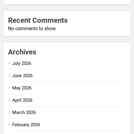
Recent Comments
No comments to show.
Archives
July 2026
June 2026
May 2026
April 2026
March 2026
February 2026