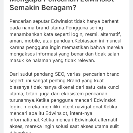
Semakin Beragam?
Pencarian seputar Edwinslot tidak hanya berhenti
pada nama brand utama.Pengguna sering
menambahkan kata seperti login, resmi, alternatif,
aman, mobile, atau panduan.Kebiasaan ini muncul
karena pengguna ingin memastikan bahwa mereka
mengakses informasi yang benar dan tidak salah
masuk ke halaman yang tidak relevan.
Dari sudut pandang SEO, variasi pencarian brand
seperti ini sangat penting.Brand yang kuat
biasanya tidak hanya dikenal dari satu kata kunci
utama, tetapi juga dari ekosistem pencarian
turunannya.Ketika pengguna mencari Edwinslot
login, mereka memiliki intent navigational.Ketika
mencari apa itu Edwinslot, intent-nya
informational.Ketika mencari Edwinslot alternatif
akses, mereka ingin solusi saat akses utama sulit
dijangkau.