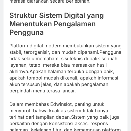
merasa diarahkan secara berlebihan.
Struktur Sistem Digital yang
Menentukan Pengalaman
Pengguna
Platform digital modern membutuhkan sistem yang
stabil, terorganisir, dan mudah dipahami.Pengguna
tidak selalu memahami sisi teknis di balik sebuah
layanan, tetapi mereka bisa merasakan hasil
akhirnya.Apakah halaman terbuka dengan baik,
apakah tombol mudah dikenali, apakah informasi
akun tersusun jelas, dan apakah pengalaman
berpindah menu terasa lancar.
Dalam membahas Edwinslot, penting untuk
menyoroti bahwa kualitas sistem tidak hanya
terlihat dari tampilan depan.Sistem yang baik juga
berkaitan dengan konsistensi akses, respons
halaman, kejelasan fitur, dan kemampuan platform