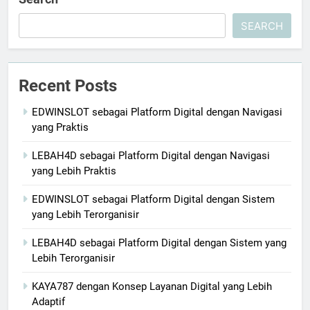
SEARCH
Recent Posts
EDWINSLOT sebagai Platform Digital dengan Navigasi
yang Praktis
LEBAH4D sebagai Platform Digital dengan Navigasi
yang Lebih Praktis
EDWINSLOT sebagai Platform Digital dengan Sistem
yang Lebih Terorganisir
LEBAH4D sebagai Platform Digital dengan Sistem yang
Lebih Terorganisir
KAYA787 dengan Konsep Layanan Digital yang Lebih
Adaptif