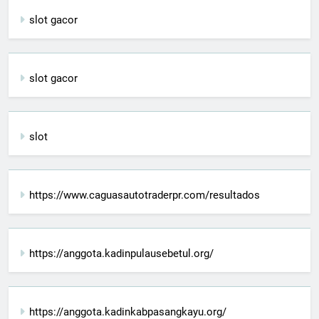
slot gacor
slot gacor
slot
https://www.caguasautotraderpr.com/resultados
https://anggota.kadinpulausebetul.org/
https://anggota.kadinkabpasangkayu.org/