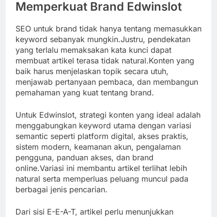
Memperkuat Brand Edwinslot
SEO untuk brand tidak hanya tentang memasukkan
keyword sebanyak mungkin.Justru, pendekatan
yang terlalu memaksakan kata kunci dapat
membuat artikel terasa tidak natural.Konten yang
baik harus menjelaskan topik secara utuh,
menjawab pertanyaan pembaca, dan membangun
pemahaman yang kuat tentang brand.
Untuk Edwinslot, strategi konten yang ideal adalah
menggabungkan keyword utama dengan variasi
semantic seperti platform digital, akses praktis,
sistem modern, keamanan akun, pengalaman
pengguna, panduan akses, dan brand
online.Variasi ini membantu artikel terlihat lebih
natural serta memperluas peluang muncul pada
berbagai jenis pencarian.
Dari sisi E-E-A-T, artikel perlu menunjukkan