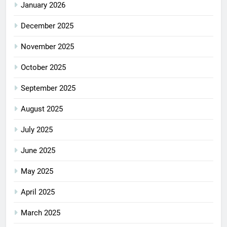
January 2026
December 2025
November 2025
October 2025
September 2025
August 2025
July 2025
June 2025
May 2025
April 2025
March 2025