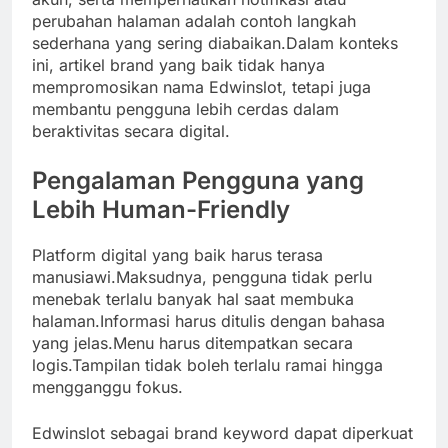
perubahan halaman adalah contoh langkah
sederhana yang sering diabaikan.Dalam konteks
ini, artikel brand yang baik tidak hanya
mempromosikan nama Edwinslot, tetapi juga
membantu pengguna lebih cerdas dalam
beraktivitas secara digital.
Pengalaman Pengguna yang
Lebih Human-Friendly
Platform digital yang baik harus terasa
manusiawi.Maksudnya, pengguna tidak perlu
menebak terlalu banyak hal saat membuka
halaman.Informasi harus ditulis dengan bahasa
yang jelas.Menu harus ditempatkan secara
logis.Tampilan tidak boleh terlalu ramai hingga
mengganggu fokus.
Edwinslot sebagai brand keyword dapat diperkuat