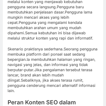
melalui konten yang menjawab kebutuhan
pengguna secara langsung.Pengguna baru
membutuhkan penjelasan dasar.Pengguna lama
mungkin mencari akses yang lebih
cepat.Pengguna yang mengalami kendala
membutuhkan arahan umum yang mudah
dipahami.Semua kebutuhan ini bisa dijawab
melalui struktur konten yang rapi dan informatif.
Skenario praktisnya sederhana.Seorang pengguna
membuka platform dari ponsel saat sedang
bepergian.Ia membutuhkan halaman yang ringan,
navigasi yang jelas, dan informasi yang tidak
berputar-putar.Jika pengalaman tersebut terasa
lancar, brand akan lebih mudah
diingat.Sebaliknya, jika akses terasa rumit,
pengguna cenderung mencari alternatif informasi
lain.
Peran Konten SEO dalam