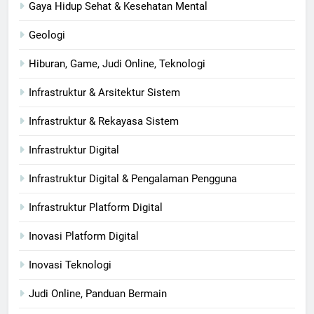
Gaya Hidup Sehat & Kesehatan Mental
Geologi
Hiburan, Game, Judi Online, Teknologi
Infrastruktur & Arsitektur Sistem
Infrastruktur & Rekayasa Sistem
Infrastruktur Digital
Infrastruktur Digital & Pengalaman Pengguna
Infrastruktur Platform Digital
Inovasi Platform Digital
Inovasi Teknologi
Judi Online, Panduan Bermain