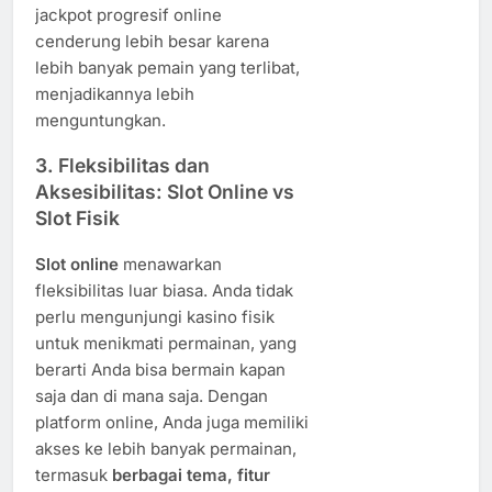
jackpot progresif online
cenderung lebih besar karena
lebih banyak pemain yang terlibat,
menjadikannya lebih
menguntungkan.
3. Fleksibilitas dan
Aksesibilitas: Slot Online vs
Slot Fisik
Slot online
menawarkan
fleksibilitas luar biasa. Anda tidak
perlu mengunjungi kasino fisik
untuk menikmati permainan, yang
berarti Anda bisa bermain kapan
saja dan di mana saja. Dengan
platform online, Anda juga memiliki
akses ke lebih banyak permainan,
termasuk
berbagai tema, fitur