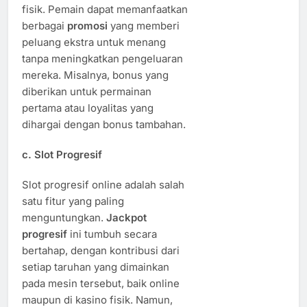
fisik. Pemain dapat memanfaatkan
berbagai
promosi
yang memberi
peluang ekstra untuk menang
tanpa meningkatkan pengeluaran
mereka. Misalnya, bonus yang
diberikan untuk permainan
pertama atau loyalitas yang
dihargai dengan bonus tambahan.
c. Slot Progresif
Slot progresif online adalah salah
satu fitur yang paling
menguntungkan.
Jackpot
progresif
ini tumbuh secara
bertahap, dengan kontribusi dari
setiap taruhan yang dimainkan
pada mesin tersebut, baik online
maupun di kasino fisik. Namun,