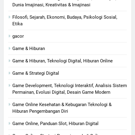
Dunia Imajinasi, Kreativitas & Imajinasi
Filosofi, Sejarah, Ekonomi, Budaya, Psikologi Sosial,
Etika
gacor
Game & Hiburan
Game & Hiburan, Teknologi Digital, Hiburan Online
Game & Strategi Digital
Game Development, Teknologi Interaktif, Analisis Sistem
Permainan, Evolusi Digital, Desain Game Modern
Game Online Kesehatan & Kebugaran Teknologi &
Hiburan Pengembangan Diri
Game Online, Panduan Slot, Hiburan Digital