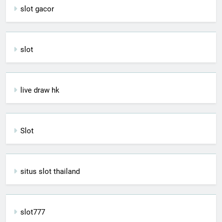
slot gacor
slot
live draw hk
Slot
situs slot thailand
slot777