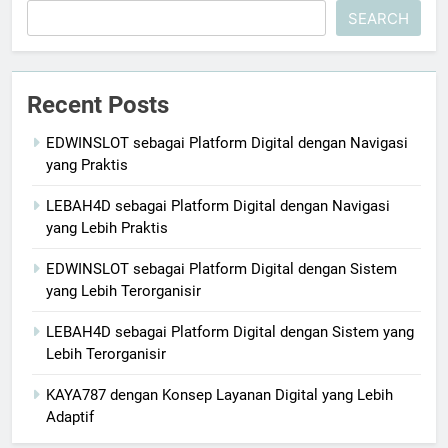
SEARCH
Recent Posts
EDWINSLOT sebagai Platform Digital dengan Navigasi
yang Praktis
LEBAH4D sebagai Platform Digital dengan Navigasi
yang Lebih Praktis
EDWINSLOT sebagai Platform Digital dengan Sistem
yang Lebih Terorganisir
LEBAH4D sebagai Platform Digital dengan Sistem yang
Lebih Terorganisir
KAYA787 dengan Konsep Layanan Digital yang Lebih
Adaptif