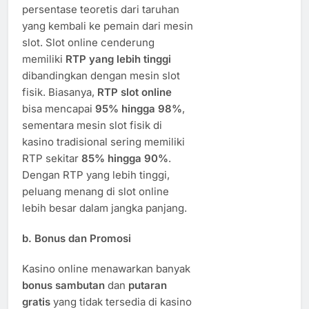
persentase teoretis dari taruhan
yang kembali ke pemain dari mesin
slot. Slot online cenderung
memiliki
RTP yang lebih tinggi
dibandingkan dengan mesin slot
fisik. Biasanya,
RTP slot online
bisa mencapai
95% hingga 98%
,
sementara mesin slot fisik di
kasino tradisional sering memiliki
RTP sekitar
85% hingga 90%
.
Dengan RTP yang lebih tinggi,
peluang menang di slot online
lebih besar dalam jangka panjang.
b. Bonus dan Promosi
Kasino online menawarkan banyak
bonus sambutan
dan
putaran
gratis
yang tidak tersedia di kasino