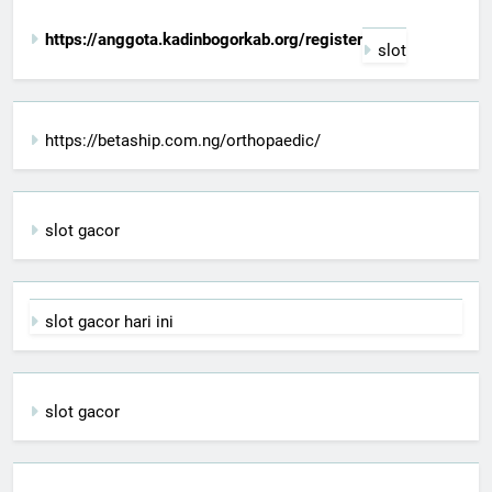
https://anggota.kadinbogorkab.org/register
slot
https://betaship.com.ng/orthopaedic/
slot gacor
slot gacor hari ini
slot gacor