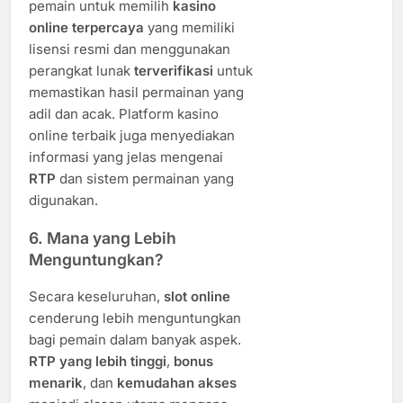
pemain untuk memilih
kasino
online terpercaya
yang memiliki
lisensi resmi dan menggunakan
perangkat lunak
terverifikasi
untuk
memastikan hasil permainan yang
adil dan acak. Platform kasino
online terbaik juga menyediakan
informasi yang jelas mengenai
RTP
dan sistem permainan yang
digunakan.
6. Mana yang Lebih
Menguntungkan?
Secara keseluruhan,
slot online
cenderung lebih menguntungkan
bagi pemain dalam banyak aspek.
RTP yang lebih tinggi
,
bonus
menarik
, dan
kemudahan akses