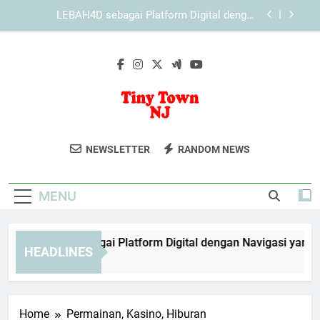
Skip
EDWINSLOT sebagai Platform Digital dengan
to
Sistem yang Lebih Terorganisir
content
LEBAH4D sebagai Platform Digital dengan Sistem
yang Lebih Terorganisir
EDWINSLOT sebagai Platform Digital dengan
Navigasi yang Praktis
LEBAH4D sebagai Platform Digital dengan
Navigasi yang Lebih Praktis
Tiny Town NJ
Nikmati Keseruan Di Tiny Town NJ,
EDWINSLOT sebagai Platform Digital dengan
NEWSLETTER
RANDOM NEWS
Sistem yang Lebih Terorganisir
Taman Hiburan Keluarga Di New Jersey
LEBAH4D sebagai Platform Digital dengan Sistem
Dengan Atraksi Yang Menyenangkan.
yang Lebih Terorganisir
MENU
WINSLOT sebagai Platform Digital dengan Navigasi yang Prak
HEADLINES
Weeks Ago
Home
Permainan, Kasino, Hiburan