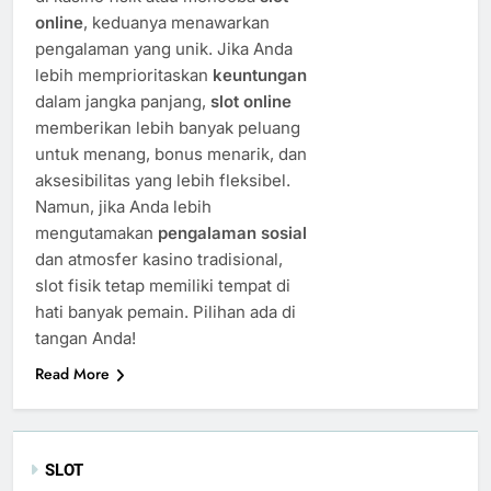
online
, keduanya menawarkan
pengalaman yang unik. Jika Anda
lebih memprioritaskan
keuntungan
dalam jangka panjang,
slot online
memberikan lebih banyak peluang
untuk menang, bonus menarik, dan
aksesibilitas yang lebih fleksibel.
Namun, jika Anda lebih
mengutamakan
pengalaman sosial
dan atmosfer kasino tradisional,
slot fisik tetap memiliki tempat di
hati banyak pemain. Pilihan ada di
tangan Anda!
Read More
SLOT