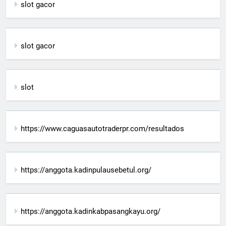
slot gacor
slot gacor
slot
https://www.caguasautotraderpr.com/resultados
https://anggota.kadinpulausebetul.org/
https://anggota.kadinkabpasangkayu.org/