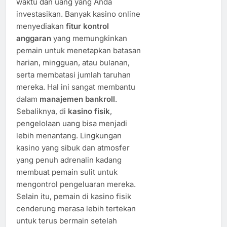
waktu dan uang yang Anda
investasikan. Banyak kasino online
menyediakan
fitur kontrol
anggaran
yang memungkinkan
pemain untuk menetapkan batasan
harian, mingguan, atau bulanan,
serta membatasi jumlah taruhan
mereka. Hal ini sangat membantu
dalam
manajemen bankroll
.
Sebaliknya, di
kasino fisik
,
pengelolaan uang bisa menjadi
lebih menantang. Lingkungan
kasino yang sibuk dan atmosfer
yang penuh adrenalin kadang
membuat pemain sulit untuk
mengontrol pengeluaran mereka.
Selain itu, pemain di kasino fisik
cenderung merasa lebih tertekan
untuk terus bermain setelah