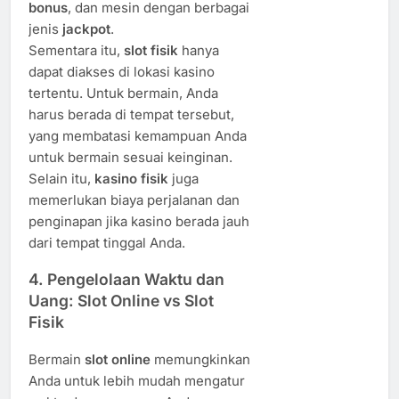
bonus
, dan mesin dengan berbagai
jenis
jackpot
.
Sementara itu,
slot fisik
hanya
dapat diakses di lokasi kasino
tertentu. Untuk bermain, Anda
harus berada di tempat tersebut,
yang membatasi kemampuan Anda
untuk bermain sesuai keinginan.
Selain itu,
kasino fisik
juga
memerlukan biaya perjalanan dan
penginapan jika kasino berada jauh
dari tempat tinggal Anda.
4. Pengelolaan Waktu dan
Uang: Slot Online vs Slot
Fisik
Bermain
slot online
memungkinkan
Anda untuk lebih mudah mengatur