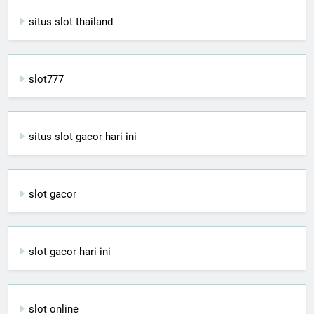
situs slot thailand
slot777
situs slot gacor hari ini
slot gacor
slot gacor hari ini
slot online