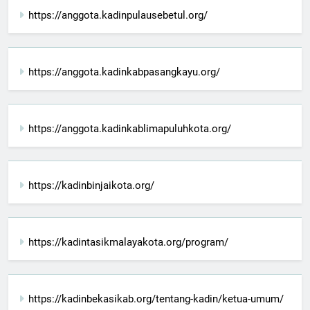
https://anggota.kadinpulausebetul.org/
https://anggota.kadinkabpasangkayu.org/
https://anggota.kadinkablimapuluhkota.org/
https://kadinbinjaikota.org/
https://kadintasikmalayakota.org/program/
https://kadinbekasikab.org/tentang-kadin/ketua-umum/