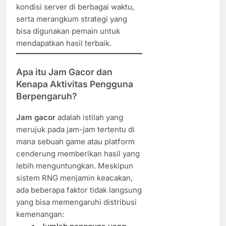
kondisi server di berbagai waktu,
serta merangkum strategi yang
bisa digunakan pemain untuk
mendapatkan hasil terbaik.
Apa itu Jam Gacor dan
Kenapa Aktivitas Pengguna
Berpengaruh?
Jam gacor
adalah istilah yang
merujuk pada jam-jam tertentu di
mana sebuah game atau platform
cenderung memberikan hasil yang
lebih menguntungkan. Meskipun
sistem RNG menjamin keacakan,
ada beberapa faktor tidak langsung
yang bisa memengaruhi distribusi
kemenangan: