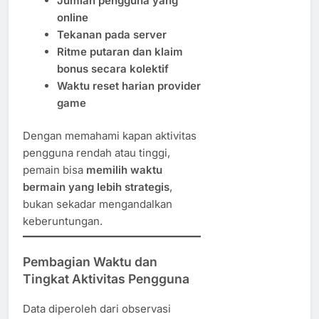
Jumlah pengguna yang
online
Tekanan pada server
Ritme putaran dan klaim
bonus secara kolektif
Waktu reset harian provider
game
Dengan memahami kapan aktivitas
pengguna rendah atau tinggi,
pemain bisa
memilih waktu
bermain yang lebih strategis
,
bukan sekadar mengandalkan
keberuntungan.
Pembagian Waktu dan
Tingkat Aktivitas Pengguna
Data diperoleh dari observasi