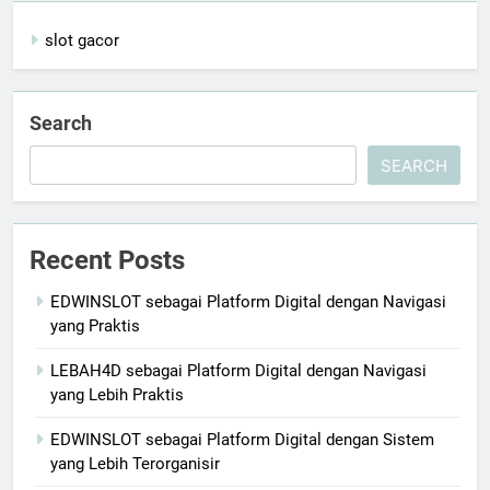
slot gacor
Search
SEARCH
Recent Posts
EDWINSLOT sebagai Platform Digital dengan Navigasi
yang Praktis
LEBAH4D sebagai Platform Digital dengan Navigasi
yang Lebih Praktis
EDWINSLOT sebagai Platform Digital dengan Sistem
yang Lebih Terorganisir