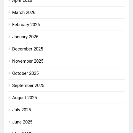
April 2026
March 2026
February 2026
January 2026
December 2025
November 2025
October 2025
September 2025
August 2025
July 2025
June 2025