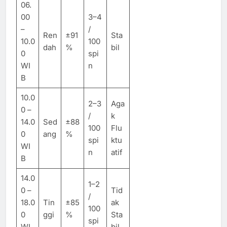
06.
00
3–4
–
/
Ren
±91
Sta
10.0
100
dah
%
bil
0
spi
WI
n
B
10.0
2–3
Aga
0 –
/
k
14.0
Sed
±88
100
Flu
0
ang
%
spi
ktu
WI
n
atif
B
14.0
1–2
0 –
Tid
/
18.0
Tin
±85
ak
100
0
ggi
%
Sta
spi
WI
bil