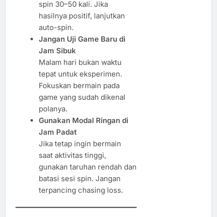
spin 30–50 kali. Jika
hasilnya positif, lanjutkan
auto-spin.
Jangan Uji Game Baru di
Jam Sibuk
Malam hari bukan waktu
tepat untuk eksperimen.
Fokuskan bermain pada
game yang sudah dikenal
polanya.
Gunakan Modal Ringan di
Jam Padat
Jika tetap ingin bermain
saat aktivitas tinggi,
gunakan taruhan rendah dan
batasi sesi spin. Jangan
terpancing chasing loss.