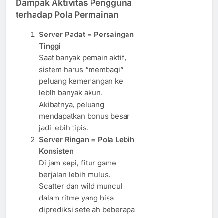
Dampak Aktivitas Pengguna
terhadap Pola Permainan
Server Padat = Persaingan
Tinggi
Saat banyak pemain aktif,
sistem harus “membagi”
peluang kemenangan ke
lebih banyak akun.
Akibatnya, peluang
mendapatkan bonus besar
jadi lebih tipis.
Server Ringan = Pola Lebih
Konsisten
Di jam sepi, fitur game
berjalan lebih mulus.
Scatter dan wild muncul
dalam ritme yang bisa
diprediksi setelah beberapa