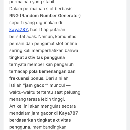
permainan yang stabil.
Dalam permainan slot berbasis
RNG (Random Number Generator)
seperti yang digunakan di
kaya787
, hasil tiap putaran
bersifat acak. Namun, komunitas
pemain dan pengamat slot online
sering kali memperhatikan bahwa
tingkat aktivitas pengguna
ternyata memberikan pengaruh
terhadap
pola kemenangan dan
frekuensi bonus
. Dari sinilah
istilah
“jam gacor”
muncul —
waktu-waktu tertentu saat peluang
menang terasa lebih tinggi.
Artikel ini akan mengulas secara
mendalam
jam gacor di Kaya787
berdasarkan tingkat aktivitas
pengguna
, membandingkan