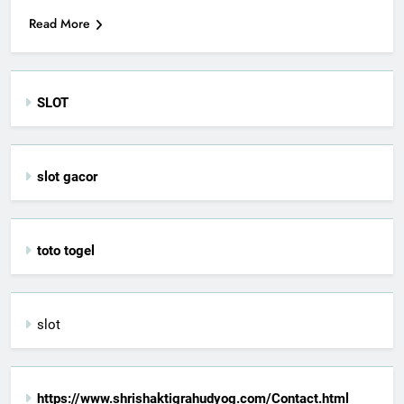
Read More
SLOT
slot gacor
toto togel
slot
https://www.shrishaktigrahudyog.com/Contact.html