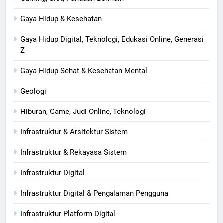
Gaya Hidup & Kesehatan
Gaya Hidup Digital, Teknologi, Edukasi Online, Generasi
Z
Gaya Hidup Sehat & Kesehatan Mental
Geologi
Hiburan, Game, Judi Online, Teknologi
Infrastruktur & Arsitektur Sistem
Infrastruktur & Rekayasa Sistem
Infrastruktur Digital
Infrastruktur Digital & Pengalaman Pengguna
Infrastruktur Platform Digital