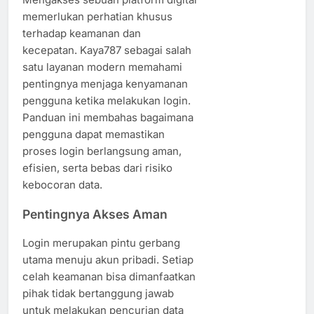
memerlukan perhatian khusus
terhadap keamanan dan
kecepatan. Kaya787 sebagai salah
satu layanan modern memahami
pentingnya menjaga kenyamanan
pengguna ketika melakukan login.
Panduan ini membahas bagaimana
pengguna dapat memastikan
proses login berlangsung aman,
efisien, serta bebas dari risiko
kebocoran data.
Pentingnya Akses Aman
Login merupakan pintu gerbang
utama menuju akun pribadi. Setiap
celah keamanan bisa dimanfaatkan
pihak tidak bertanggung jawab
untuk melakukan pencurian data