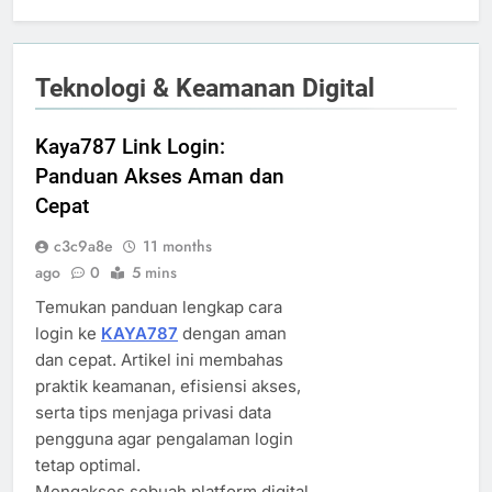
Teknologi & Keamanan Digital
Kaya787 Link Login:
Panduan Akses Aman dan
Cepat
c3c9a8e
11 months
ago
0
5 mins
Temukan panduan lengkap cara
login ke
KAYA787
dengan aman
dan cepat. Artikel ini membahas
praktik keamanan, efisiensi akses,
serta tips menjaga privasi data
pengguna agar pengalaman login
tetap optimal.
Mengakses sebuah platform digital