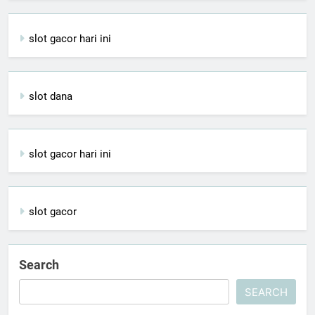
slot gacor hari ini
slot dana
slot gacor hari ini
slot gacor
Search
SEARCH