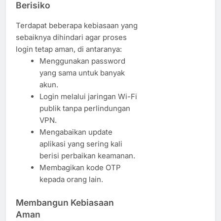
Berisiko
Terdapat beberapa kebiasaan yang
sebaiknya dihindari agar proses
login tetap aman, di antaranya:
Menggunakan password
yang sama untuk banyak
akun.
Login melalui jaringan Wi-Fi
publik tanpa perlindungan
VPN.
Mengabaikan update
aplikasi yang sering kali
berisi perbaikan keamanan.
Membagikan kode OTP
kepada orang lain.
Membangun Kebiasaan
Aman