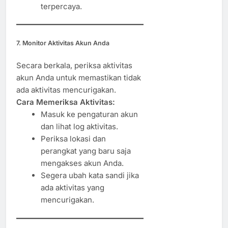
terpercaya.
7. Monitor Aktivitas Akun Anda
Secara berkala, periksa aktivitas
akun Anda untuk memastikan tidak
ada aktivitas mencurigakan.
Cara Memeriksa Aktivitas:
Masuk ke pengaturan akun
dan lihat log aktivitas.
Periksa lokasi dan
perangkat yang baru saja
mengakses akun Anda.
Segera ubah kata sandi jika
ada aktivitas yang
mencurigakan.