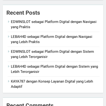
Recent Posts
EDWINSLOT sebagai Platform Digital dengan Navigasi
yang Praktis
LEBAH4D sebagai Platform Digital dengan Navigasi
yang Lebih Praktis
EDWINSLOT sebagai Platform Digital dengan Sistem
yang Lebih Terorganisir
LEBAH4D sebagai Platform Digital dengan Sistem yang
Lebih Terorganisir
KAYA787 dengan Konsep Layanan Digital yang Lebih
Adaptif
Recent Comments