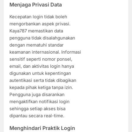
Menjaga Privasi Data
Kecepatan login tidak boleh
mengorbankan aspek privasi.
Kaya787 memastikan data
pengguna tidak disalahgunakan
dengan mematuhi standar
keamanan internasional. Informasi
sensitif seperti nomor ponsel,
email, dan aktivitas login hanya
digunakan untuk kepentingan
autentikasi serta tidak dibagikan
kepada pihak ketiga tanpa izin.
Pengguna juga disarankan
mengaktifkan notifikasi login
sehingga setiap akses bisa
dipantau secara real-time.
Menghindari Praktik Login