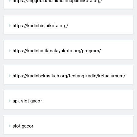
https://anggota.kadinkablimapuluhkota.org/
https://kadinbinjaikota.org/
https://kadintasikmalayakota.org/program/
https://kadinbekasikab.org/tentang-kadin/ketua-umum/
apk slot gacor
slot gacor