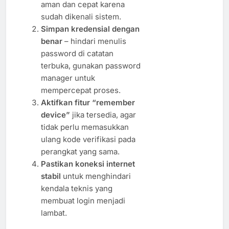
aman dan cepat karena
sudah dikenali sistem.
Simpan kredensial dengan
benar
– hindari menulis
password di catatan
terbuka, gunakan password
manager untuk
mempercepat proses.
Aktifkan fitur “remember
device”
jika tersedia, agar
tidak perlu memasukkan
ulang kode verifikasi pada
perangkat yang sama.
Pastikan koneksi internet
stabil
untuk menghindari
kendala teknis yang
membuat login menjadi
lambat.