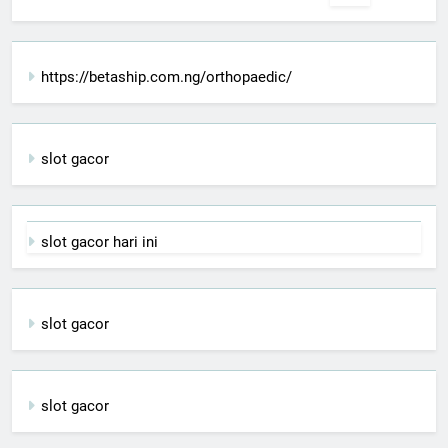
https://betaship.com.ng/orthopaedic/
slot gacor
slot gacor hari ini
slot gacor
slot gacor