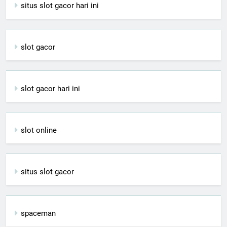
situs slot gacor hari ini
slot gacor
slot gacor hari ini
slot online
situs slot gacor
spaceman