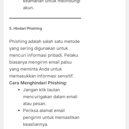
keamanan untuk melindungi
akun.
5. Hindari Phishing
Phishing adalah salah satu metode
yang sering digunakan untuk
mencuri informasi pribadi. Pelaku
biasanya mengirim email palsu
yang meminta Anda untuk
memasukkan informasi sensitif.
Cara Menghindari Phishing:
Jangan klik tautan
mencurigakan dalam email
atau pesan.
Periksa alamat email
pengirim untuk memastikan
keasliannya.