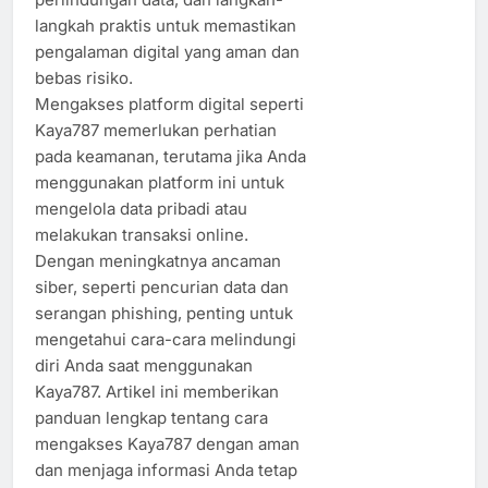
langkah praktis untuk memastikan
pengalaman digital yang aman dan
bebas risiko.
Mengakses platform digital seperti
Kaya787 memerlukan perhatian
pada keamanan, terutama jika Anda
menggunakan platform ini untuk
mengelola data pribadi atau
melakukan transaksi online.
Dengan meningkatnya ancaman
siber, seperti pencurian data dan
serangan phishing, penting untuk
mengetahui cara-cara melindungi
diri Anda saat menggunakan
Kaya787. Artikel ini memberikan
panduan lengkap tentang cara
mengakses Kaya787 dengan aman
dan menjaga informasi Anda tetap