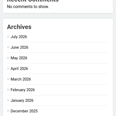
No comments to show.
Archives
July 2026
June 2026
May 2026
April 2026
March 2026
February 2026
January 2026
December 2025