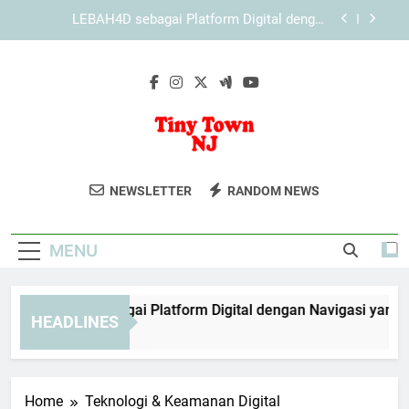
Skip
EDWINSLOT sebagai Platform Digital dengan
to
Sistem yang Lebih Terorganisir
content
LEBAH4D sebagai Platform Digital dengan Sistem
yang Lebih Terorganisir
EDWINSLOT sebagai Platform Digital dengan
Navigasi yang Praktis
LEBAH4D sebagai Platform Digital dengan
Navigasi yang Lebih Praktis
Tiny Town NJ
Nikmati Keseruan Di Tiny Town NJ,
EDWINSLOT sebagai Platform Digital dengan
NEWSLETTER
RANDOM NEWS
Sistem yang Lebih Terorganisir
Taman Hiburan Keluarga Di New Jersey
LEBAH4D sebagai Platform Digital dengan Sistem
Dengan Atraksi Yang Menyenangkan.
yang Lebih Terorganisir
MENU
WINSLOT sebagai Platform Digital dengan Navigasi yang Prak
HEADLINES
Weeks Ago
Home
Teknologi & Keamanan Digital