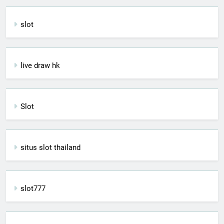
slot
live draw hk
Slot
situs slot thailand
slot777