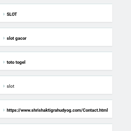
SLOT
slot gacor
toto togel
slot
https://www.shrishaktigrahudyog.com/Contact.html