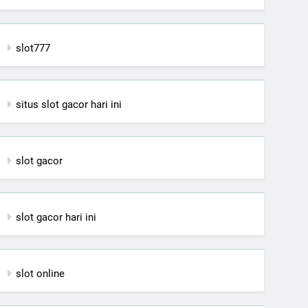
slot777
situs slot gacor hari ini
slot gacor
slot gacor hari ini
slot online