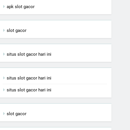
apk slot gacor
slot gacor
situs slot gacor hari ini
situs slot gacor hari ini
situs slot gacor hari ini
slot gacor