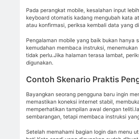
Pada perangkat mobile, kesalahan input lebih
keyboard otomatis kadang mengubah kata a
atau konfirmasi, periksa kembali data yang 
Pengalaman mobile yang baik bukan hanya so
kemudahan membaca instruksi, menemukan 
tidak perlu.Jika halaman terasa lambat, perik
digunakan.
Contoh Skenario Praktis Pen
Bayangkan seorang pengguna baru ingin meng
memastikan koneksi internet stabil, membuka
memperhatikan tampilan awal dengan teliti.I
sembarangan, tetapi membaca instruksi yang
Setelah memahami bagian login dan menu ut