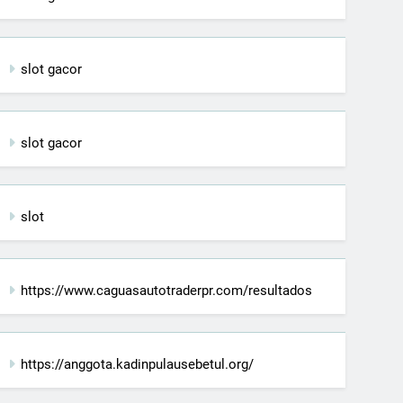
slot gacor
slot gacor
slot
https://www.caguasautotraderpr.com/resultados
https://anggota.kadinpulausebetul.org/