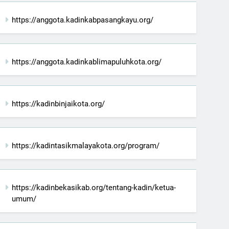
https://anggota.kadinkabpasangkayu.org/
https://anggota.kadinkablimapuluhkota.org/
https://kadinbinjaikota.org/
https://kadintasikmalayakota.org/program/
https://kadinbekasikab.org/tentang-kadin/ketua-
umum/