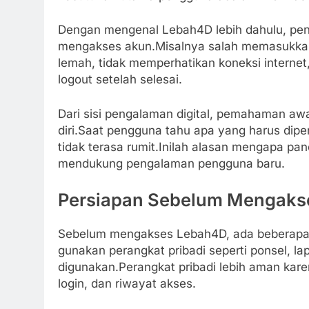
Dengan mengenal Lebah4D lebih dahulu, pen
mengakses akun.Misalnya salah memasukkan d
lemah, tidak memperhatikan koneksi intern
logout setelah selesai.
Dari sisi pengalaman digital, pemahaman a
diri.Saat pengguna tahu apa yang harus diper
tidak terasa rumit.Inilah alasan mengapa pan
mendukung pengalaman pengguna baru.
Persiapan Sebelum Mengaks
Sebelum mengakses Lebah4D, ada beberapa h
gunakan perangkat pribadi seperti ponsel, la
digunakan.Perangkat pribadi lebih aman kare
login, dan riwayat akses.