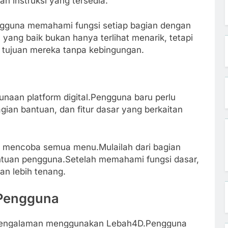
an instruksi yang tersedia.
gguna memahami fungsi setiap bagian dengan
 yang baik bukan hanya terlihat menarik, tetapi
tujuan mereka tanpa kebingungan.
naan platform digital.Pengguna baru perlu
gian bantuan, dan fitur dasar yang berkaitan
g mencoba semua menu.Mulailah dari bagian
bantuan pengguna.Setelah memahami fungsi dasar,
an lebih tenang.
Pengguna
m pengalaman menggunakan Lebah4D.Pengguna