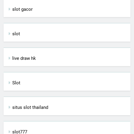
slot gacor
slot
live draw hk
Slot
situs slot thailand
slot777