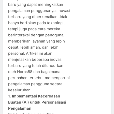
baru yang dapat meningkatkan
pengalaman penggunanya. Inovasi
terbaru yang diperkenalkan tidak
hanya berfokus pada teknologi,
tetapi juga pada cara mereka
berinteraksi dengan pengguna,
memberikan layanan yang lebih
cepat, lebih aman, dan lebih
personal. Artikel ini akan
menjelaskan beberapa inovasi
terbaru yang telah diluncurkan
oleh Horas88 dan bagaimana
perubahan tersebut memengaruhi
pengalaman pengguna secara
keseluruhan.
1. Implementasi Kecerdasan
Buatan (AI) untuk Personalisasi
Pengalaman