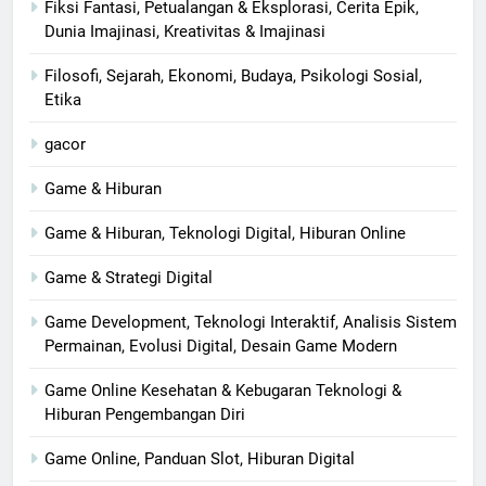
Fiksi Fantasi, Petualangan & Eksplorasi, Cerita Epik,
Dunia Imajinasi, Kreativitas & Imajinasi
Filosofi, Sejarah, Ekonomi, Budaya, Psikologi Sosial,
Etika
gacor
Game & Hiburan
Game & Hiburan, Teknologi Digital, Hiburan Online
Game & Strategi Digital
Game Development, Teknologi Interaktif, Analisis Sistem
Permainan, Evolusi Digital, Desain Game Modern
Game Online Kesehatan & Kebugaran Teknologi &
Hiburan Pengembangan Diri
Game Online, Panduan Slot, Hiburan Digital