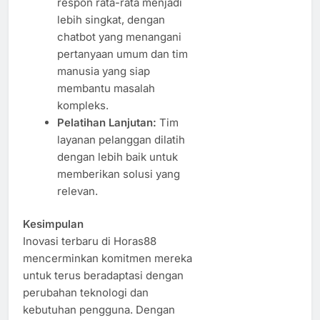
respon rata-rata menjadi
lebih singkat, dengan
chatbot yang menangani
pertanyaan umum dan tim
manusia yang siap
membantu masalah
kompleks.
Pelatihan Lanjutan:
Tim
layanan pelanggan dilatih
dengan lebih baik untuk
memberikan solusi yang
relevan.
Kesimpulan
Inovasi terbaru di Horas88
mencerminkan komitmen mereka
untuk terus beradaptasi dengan
perubahan teknologi dan
kebutuhan pengguna. Dengan