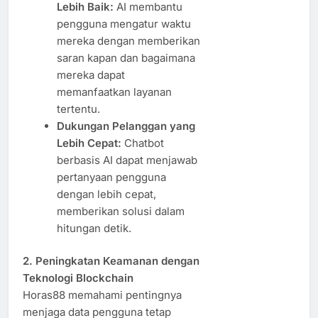
Lebih Baik:
AI membantu
pengguna mengatur waktu
mereka dengan memberikan
saran kapan dan bagaimana
mereka dapat
memanfaatkan layanan
tertentu.
Dukungan Pelanggan yang
Lebih Cepat:
Chatbot
berbasis AI dapat menjawab
pertanyaan pengguna
dengan lebih cepat,
memberikan solusi dalam
hitungan detik.
2. Peningkatan Keamanan dengan
Teknologi Blockchain
Horas88 memahami pentingnya
menjaga data pengguna tetap