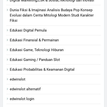
Digital Marketing,CSR & Sosial,Teknologi dan Inovasi
Dunia Fiksi & Imajinasi Analisis Budaya Pop Konsep
Evolusi dalam Cerita Mitologi Modern Studi Karakter
Fiksi
Edukasi Digital Pemula
Edukasi Finansial & Permainan
Edukasi Game, Teknologi Hiburan
Edukasi Gaming / Panduan Slot
Edukasi Probabilitas & Keamanan Digital
edwinslot
edwinslot alternatif
edwinslot login