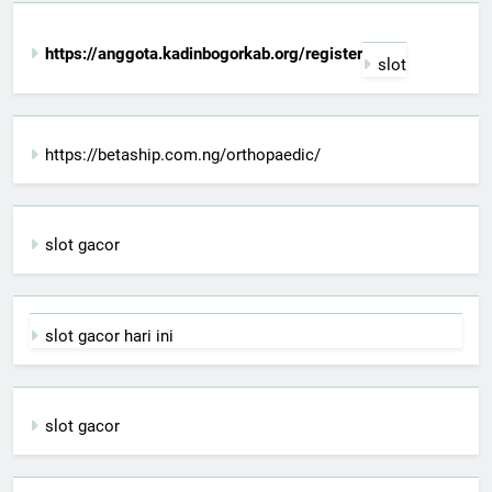
https://anggota.kadinbogorkab.org/register
slot
https://betaship.com.ng/orthopaedic/
slot gacor
slot gacor hari ini
slot gacor