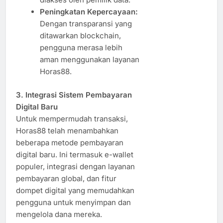
Peningkatan Kepercayaan:
Dengan transparansi yang
ditawarkan blockchain,
pengguna merasa lebih
aman menggunakan layanan
Horas88.
3. Integrasi Sistem Pembayaran
Digital Baru
Untuk mempermudah transaksi,
Horas88 telah menambahkan
beberapa metode pembayaran
digital baru. Ini termasuk e-wallet
populer, integrasi dengan layanan
pembayaran global, dan fitur
dompet digital yang memudahkan
pengguna untuk menyimpan dan
mengelola dana mereka.