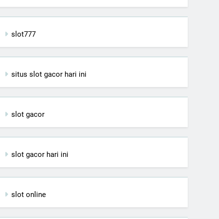
slot777
situs slot gacor hari ini
slot gacor
slot gacor hari ini
slot online