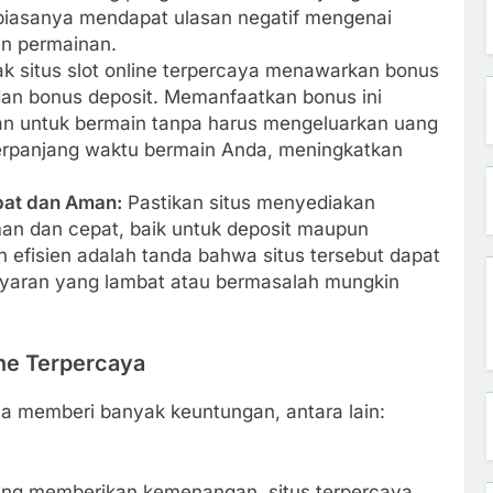
biasanya mendapat ulasan negatif mengenai
an permainan.
 situs slot online terpercaya menawarkan bonus
 dan bonus deposit. Memanfaatkan bonus ini
n untuk bermain tanpa harus mengeluarkan uang
erpanjang waktu bermain Anda, meningkatkan
at dan Aman:
Pastikan situs menyediakan
n dan cepat, baik untuk deposit maupun
efisien adalah tanda bahwa situs tersebut dapat
ayaran yang lambat atau bermasalah mungkin
ine Terpercaya
ya memberi banyak keuntungan, antara lain:
ing memberikan kemenangan, situs terpercaya