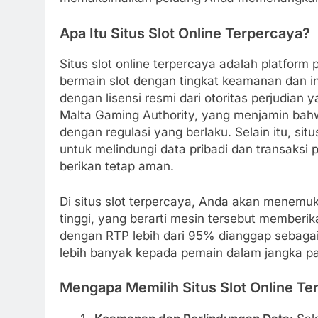
Apa Itu Situs Slot Online Terpercaya?
Situs slot online terpercaya adalah platfo
bermain slot dengan tingkat keamanan dan inte
dengan lisensi resmi dari otoritas perjudian
Malta Gaming Authority, yang menjamin bahw
dengan regulasi yang berlaku. Selain itu, si
untuk melindungi data pribadi dan transaks
berikan tetap aman.
Di situs slot terpercaya, Anda akan menemu
tinggi, yang berarti mesin tersebut memberi
dengan RTP lebih dari 95% dianggap sebagai
lebih banyak kepada pemain dalam jangka pa
Mengapa Memilih Situs Slot Online Te