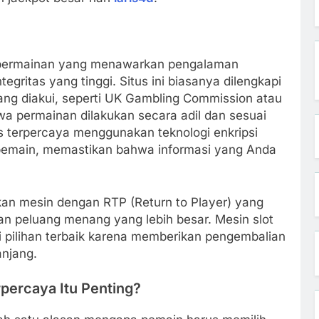
rm permainan yang menawarkan pengalaman
gritas yang tinggi. Situs ini biasanya dilengkapi
 yang diakui, seperti UK Gambling Commission atau
a permainan dilakukan secara adil dan sesuai
tus terpercaya menggunakan teknologi enkripsi
i pemain, memastikan bahwa informasi yang Anda
kan mesin dengan RTP (Return to Player) yang
kan peluang menang yang lebih besar. Mesin slot
 pilihan terbaik karena memberikan pengembalian
njang.
rpercaya Itu Penting?