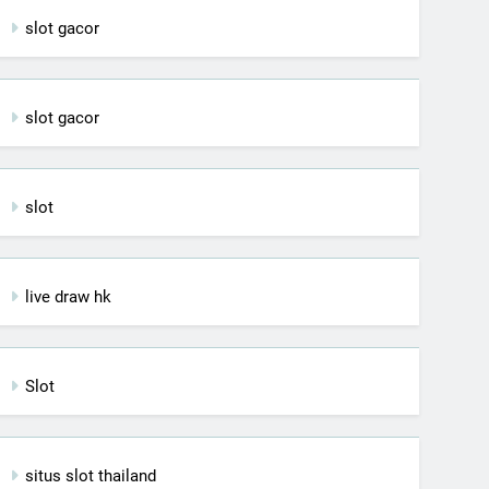
slot gacor
slot gacor
slot
live draw hk
Slot
situs slot thailand