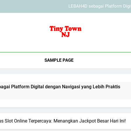
LEBAH4D sebagai Platform Digit
EDWINSLOT sebagai Platform Digital 
LEBAH4D sebagai Platform Digital 
y Town NJ
EDWINSLOT sebagai Platform 
eseruan Di Tiny Town NJ, Taman Hiburan Keluarga Di New Jer
LEBAH4D sebagai Platform Digit
SAMPLE PAGE
EDWINSLOT sebagai Platform Digital 
LEBAH4D sebagai Platform Digital 
 Digital dengan Navigasi yang Lebih Praktis
EDWINSLOT
3 Weeks Ago
us Slot Online Terpercaya: Menangkan Jackpot Besar Hari Ini!