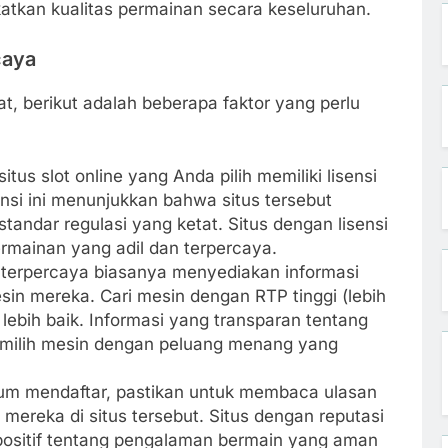
atkan kualitas permainan secara keseluruhan.
caya
at, berikut adalah beberapa faktor yang perlu
itus slot online yang Anda pilih memiliki lisensi
sensi ini menunjukkan bahwa situs tersebut
tandar regulasi yang ketat. Situs dengan lisensi
rmainan yang adil dan terpercaya.
 terpercaya biasanya menyediakan informasi
sin mereka. Cari mesin dengan RTP tinggi (lebih
ebih baik. Informasi yang transparan tentang
emilih mesin dengan peluang menang yang
m mendaftar, pastikan untuk membaca ulasan
mereka di situs tersebut. Situs dengan reputasi
 positif tentang pengalaman bermain yang aman