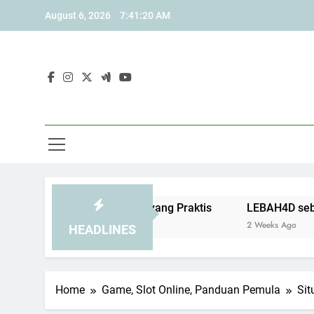
Skip
August 6, 2026
7:41:21 AM
to
content
Tin
Nikmati K
 dengan Navigasi yang Praktis
LEBAH4D sebagai Platform
2 Weeks Ago
HEADLINES
Home
Game, Slot Online, Panduan Pemula
Sit