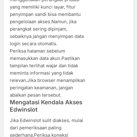
yang memiliki kunci layar, fitur
penyimpan sandi bisa membantu
pengelolaan akses.Namun, jika
perangkat sering dipinjam,
sebaiknya jangan menyimpan data
login secara otomatis.
Periksa halaman sebelum
memasukkan data akun.Pastikan
tampilan terlihat wajar dan tidak
meminta informasi yang tidak
relevan.Jika browser menampilkan
peringatan keamanan, jangan
abaikan pesan tersebut.
Mengatasi Kendala Akses
Edwinslot
Jika Edwinslot sulit diakses, mulai
dari pemeriksaan paling
sederhana.Periksa koneksi