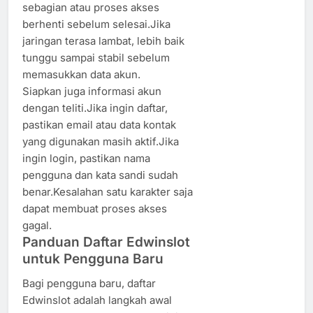
sebagian atau proses akses
berhenti sebelum selesai.Jika
jaringan terasa lambat, lebih baik
tunggu sampai stabil sebelum
memasukkan data akun.
Siapkan juga informasi akun
dengan teliti.Jika ingin daftar,
pastikan email atau data kontak
yang digunakan masih aktif.Jika
ingin login, pastikan nama
pengguna dan kata sandi sudah
benar.Kesalahan satu karakter saja
dapat membuat proses akses
gagal.
Panduan Daftar Edwinslot
untuk Pengguna Baru
Bagi pengguna baru, daftar
Edwinslot adalah langkah awal