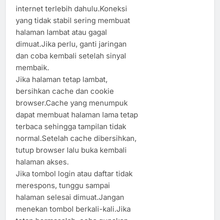
internet terlebih dahulu.Koneksi
yang tidak stabil sering membuat
halaman lambat atau gagal
dimuat.Jika perlu, ganti jaringan
dan coba kembali setelah sinyal
membaik.
Jika halaman tetap lambat,
bersihkan cache dan cookie
browser.Cache yang menumpuk
dapat membuat halaman lama tetap
terbaca sehingga tampilan tidak
normal.Setelah cache dibersihkan,
tutup browser lalu buka kembali
halaman akses.
Jika tombol login atau daftar tidak
merespons, tunggu sampai
halaman selesai dimuat.Jangan
menekan tombol berkali-kali.Jika