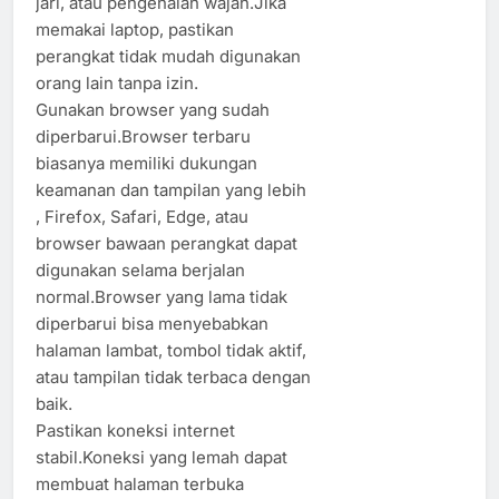
jari, atau pengenalan wajah.Jika
memakai laptop, pastikan
perangkat tidak mudah digunakan
orang lain tanpa izin.
Gunakan browser yang sudah
diperbarui.Browser terbaru
biasanya memiliki dukungan
keamanan dan tampilan yang lebih
, Firefox, Safari, Edge, atau
browser bawaan perangkat dapat
digunakan selama berjalan
normal.Browser yang lama tidak
diperbarui bisa menyebabkan
halaman lambat, tombol tidak aktif,
atau tampilan tidak terbaca dengan
baik.
Pastikan koneksi internet
stabil.Koneksi yang lemah dapat
membuat halaman terbuka