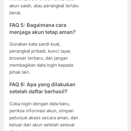
akun salah, atau perangkat terlalu
berat.
FAQ 5: Bagaimana cara
menjaga akun tetap aman?
Gunakan kata sandi kuat,
perangkat pribadi, kunci layar,
browser terbaru, dan jangan
membagikan data login kepada
pihak lain.
FAQ 6: Apa yang dilakukan
setelah daftar berhasil?
Coba login dengan data baru,
periksa informasi akun, simpan
petunjuk akses secara aman, dan
keluar dari akun setelah selesai