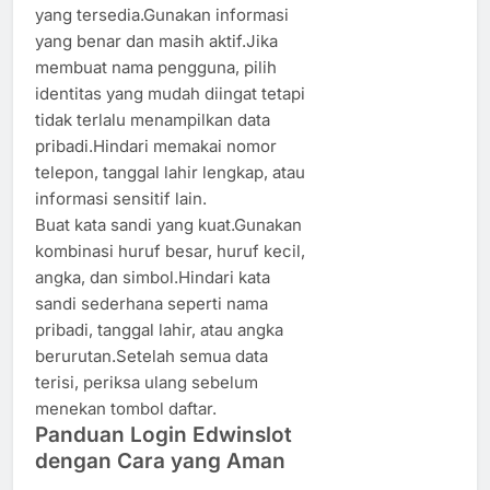
yang tersedia.Gunakan informasi
yang benar dan masih aktif.Jika
membuat nama pengguna, pilih
identitas yang mudah diingat tetapi
tidak terlalu menampilkan data
pribadi.Hindari memakai nomor
telepon, tanggal lahir lengkap, atau
informasi sensitif lain.
Buat kata sandi yang kuat.Gunakan
kombinasi huruf besar, huruf kecil,
angka, dan simbol.Hindari kata
sandi sederhana seperti nama
pribadi, tanggal lahir, atau angka
berurutan.Setelah semua data
terisi, periksa ulang sebelum
menekan tombol daftar.
Panduan Login Edwinslot
dengan Cara yang Aman