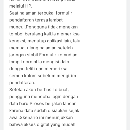
melalui HP.
Saat halaman terbuka, formulir
pendaftaran terasa lambat
muncul.Pengguna tidak menekan
tombol berulang kali.Ia memeriksa
koneksi, menutup aplikasi lain, lalu
memuat ulang halaman setelah
jaringan stabil.Formulir kemudian
tampil normal.Ia mengisi data
dengan teliti dan memeriksa
semua kolom sebelum mengirim
pendaftaran.
Setelah akun berhasil dibuat,
pengguna mencoba login dengan
data baru.Proses berjalan lancar
karena data sudah disiapkan sejak
awal.Skenario ini menunjukkan
bahwa akses digital yang mudah