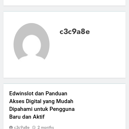
c3c9a8e
Edwinslot dan Panduan
Akses Digital yang Mudah
Dipahami untuk Pengguna
Baru dan Aktif
c3c9a8e
2 months