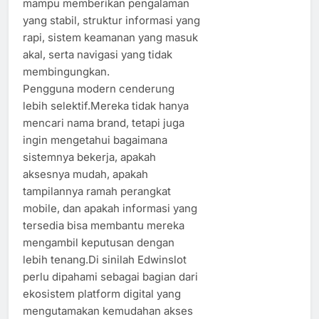
mampu memberikan pengalaman
yang stabil, struktur informasi yang
rapi, sistem keamanan yang masuk
akal, serta navigasi yang tidak
membingungkan.
Pengguna modern cenderung
lebih selektif.Mereka tidak hanya
mencari nama brand, tetapi juga
ingin mengetahui bagaimana
sistemnya bekerja, apakah
aksesnya mudah, apakah
tampilannya ramah perangkat
mobile, dan apakah informasi yang
tersedia bisa membantu mereka
mengambil keputusan dengan
lebih tenang.Di sinilah Edwinslot
perlu dipahami sebagai bagian dari
ekosistem platform digital yang
mengutamakan kemudahan akses