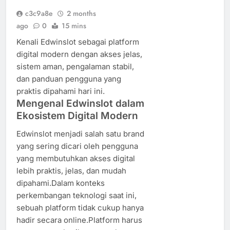
c3c9a8e
2 months
ago
0
15 mins
Kenali Edwinslot sebagai platform
digital modern dengan akses jelas,
sistem aman, pengalaman stabil,
dan panduan pengguna yang
praktis dipahami hari ini.
Mengenal Edwinslot dalam
Ekosistem Digital Modern
Edwinslot menjadi salah satu brand
yang sering dicari oleh pengguna
yang membutuhkan akses digital
lebih praktis, jelas, dan mudah
dipahami.Dalam konteks
perkembangan teknologi saat ini,
sebuah platform tidak cukup hanya
hadir secara online.Platform harus