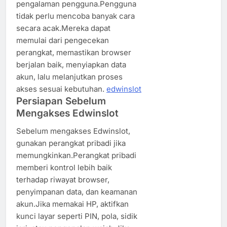
pengalaman pengguna.Pengguna
tidak perlu mencoba banyak cara
secara acak.Mereka dapat
memulai dari pengecekan
perangkat, memastikan browser
berjalan baik, menyiapkan data
akun, lalu melanjutkan proses
akses sesuai kebutuhan.
edwinslot
Persiapan Sebelum
Mengakses Edwinslot
Sebelum mengakses Edwinslot,
gunakan perangkat pribadi jika
memungkinkan.Perangkat pribadi
memberi kontrol lebih baik
terhadap riwayat browser,
penyimpanan data, dan keamanan
akun.Jika memakai HP, aktifkan
kunci layar seperti PIN, pola, sidik