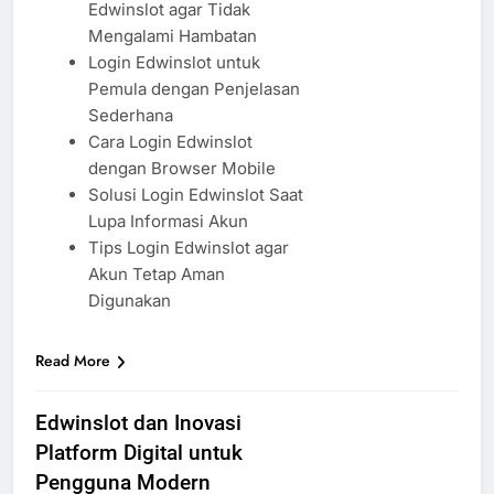
Edwinslot agar Tidak
Mengalami Hambatan
Login Edwinslot untuk
Pemula dengan Penjelasan
Sederhana
Cara Login Edwinslot
dengan Browser Mobile
Solusi Login Edwinslot Saat
Lupa Informasi Akun
Tips Login Edwinslot agar
Akun Tetap Aman
Digunakan
Read More
Edwinslot dan Inovasi
Platform Digital untuk
Pengguna Modern