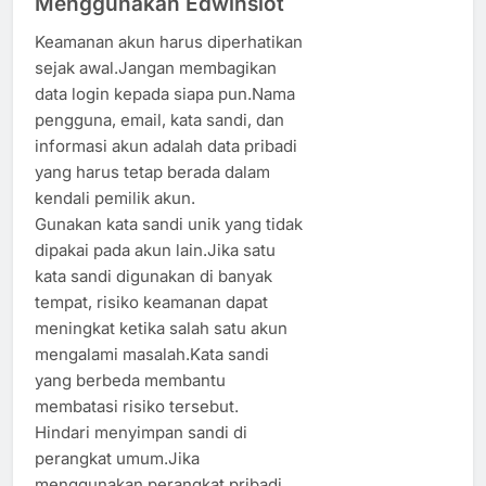
Menggunakan Edwinslot
Keamanan akun harus diperhatikan
sejak awal.Jangan membagikan
data login kepada siapa pun.Nama
pengguna, email, kata sandi, dan
informasi akun adalah data pribadi
yang harus tetap berada dalam
kendali pemilik akun.
Gunakan kata sandi unik yang tidak
dipakai pada akun lain.Jika satu
kata sandi digunakan di banyak
tempat, risiko keamanan dapat
meningkat ketika salah satu akun
mengalami masalah.Kata sandi
yang berbeda membantu
membatasi risiko tersebut.
Hindari menyimpan sandi di
perangkat umum.Jika
menggunakan perangkat pribadi