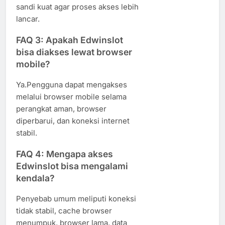
sandi kuat agar proses akses lebih
lancar.
FAQ 3: Apakah Edwinslot
bisa diakses lewat browser
mobile?
Ya.Pengguna dapat mengakses
melalui browser mobile selama
perangkat aman, browser
diperbarui, dan koneksi internet
stabil.
FAQ 4: Mengapa akses
Edwinslot bisa mengalami
kendala?
Penyebab umum meliputi koneksi
tidak stabil, cache browser
menumpuk, browser lama, data